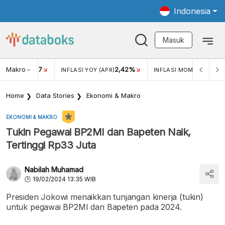
Indonesia
Masuk
Makro
17
2,42%
0,4
KAR USD/IDR
INFLASI YOY (APR)
INFLASI MOM (MAR)
Home
Data Stories
Ekonomi & Makro
EKONOMI & MAKRO
Tukin Pegawai BP2MI dan Bapeten Naik,
Tertinggi Rp33 Juta
Nabilah Muhamad
19/02/2024 13:35 WIB
Presiden Jokowi menaikkan tunjangan kinerja (tukin)
untuk pegawai BP2MI dan Bapeten pada 2024.