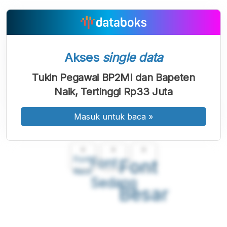
Akses
single data
Tukin Pegawai BP2MI dan Bapeten
Naik, Tertinggi Rp33 Juta
Masuk untuk baca
»
A
A
A
Font
Font
Font
Kecil
Sedang
Besar