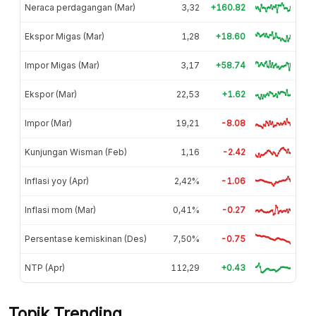
Neraca perdagangan (Mar)
3,32
+160.82
Ekspor Migas (Mar)
1,28
+18.60
Impor Migas (Mar)
3,17
+58.74
Ekspor (Mar)
22,53
+1.62
Impor (Mar)
19,21
-8.08
Kunjungan Wisman (Feb)
1,16
-2.42
Inflasi yoy (Apr)
2,42%
-1.06
Inflasi mom (Mar)
0,41%
-0.27
Persentase kemiskinan (Des)
7,50%
-0.75
NTP (Apr)
112,29
+0.43
Topik Trending