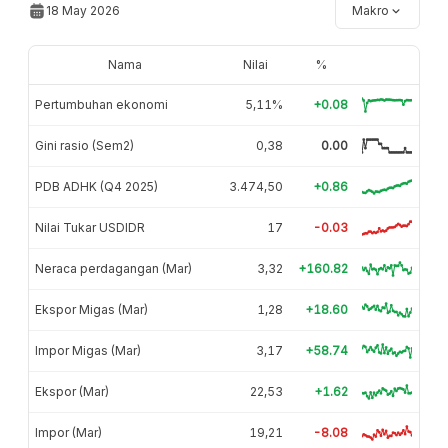
18 May 2026
Makro
Nama
Nilai
%
Pertumbuhan ekonomi
5,11%
+0.08
Gini rasio (Sem2)
0,38
0.00
PDB ADHK (Q4 2025)
3.474,50
+0.86
Nilai Tukar USDIDR
17
-0.03
Neraca perdagangan (Mar)
3,32
+160.82
Ekspor Migas (Mar)
1,28
+18.60
Impor Migas (Mar)
3,17
+58.74
Ekspor (Mar)
22,53
+1.62
Impor (Mar)
19,21
-8.08