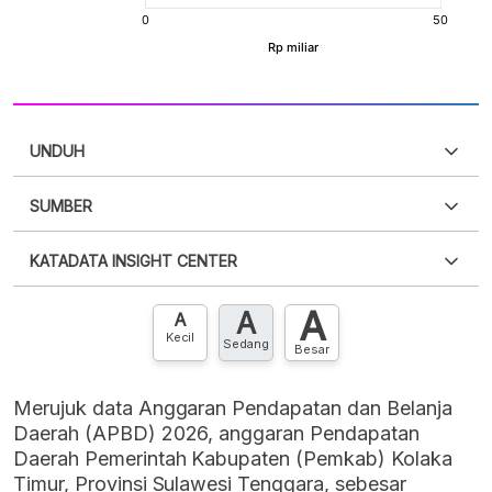
UNDUH
SUMBER
PDF
PNG
Silakan
login
untuk mengakses informasi ini
.
Belum
KATADATA INSIGHT CENTER
punya akun?
Silakan
Daftar sekarang
,
GRATIS!
XLS
EMBED
A
A
Hubungi sekarang »
A
Kecil
Sedang
Besar
Merujuk data Anggaran Pendapatan dan Belanja
Daerah (APBD) 2026, anggaran Pendapatan
Daerah Pemerintah Kabupaten (Pemkab) Kolaka
Timur, Provinsi Sulawesi Tenggara, sebesar