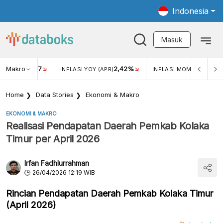
Indonesia
Masuk
Makro
17
2,42%
0,4
KAR USD/IDR
INFLASI YOY (APR)
INFLASI MOM (MAR)
Home
Data Stories
Ekonomi & Makro
EKONOMI & MAKRO
Realisasi Pendapatan Daerah Pemkab Kolaka
Timur per April 2026
Irfan Fadhlurrahman
26/04/2026 12:19 WIB
Rincian Pendapatan Daerah Pemkab Kolaka Timur
(April 2026)