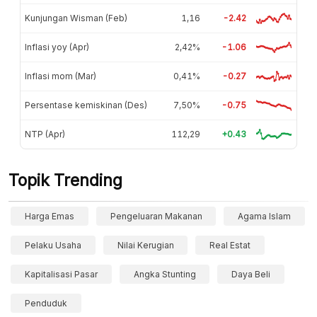
Kunjungan Wisman (Feb)
1,16
-2.42
Inflasi yoy (Apr)
2,42%
-1.06
Inflasi mom (Mar)
0,41%
-0.27
Persentase kemiskinan (Des)
7,50%
-0.75
NTP (Apr)
112,29
+0.43
Topik Trending
Harga Emas
Pengeluaran Makanan
Agama Islam
Pelaku Usaha
Nilai Kerugian
Real Estat
Kapitalisasi Pasar
Angka Stunting
Daya Beli
Penduduk