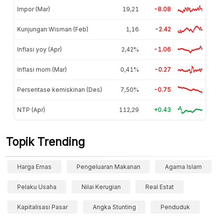
Impor (Mar)
19,21
-8.08
Kunjungan Wisman (Feb)
1,16
-2.42
Inflasi yoy (Apr)
2,42%
-1.06
Inflasi mom (Mar)
0,41%
-0.27
Persentase kemiskinan (Des)
7,50%
-0.75
NTP (Apr)
112,29
+0.43
Topik Trending
Harga Emas
Pengeluaran Makanan
Agama Islam
Pelaku Usaha
Nilai Kerugian
Real Estat
Kapitalisasi Pasar
Angka Stunting
Penduduk