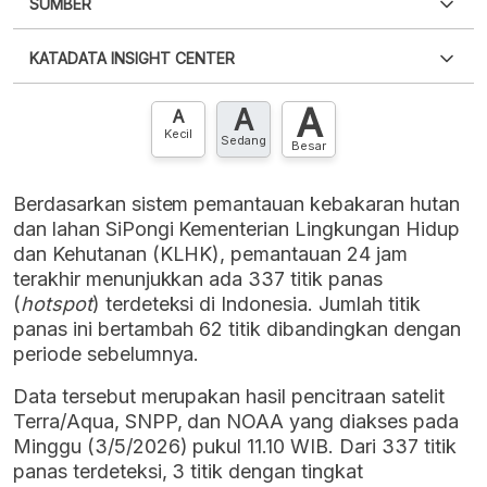
SUMBER
PDF
PNG
Silakan
login
untuk mengakses informasi ini
.
Belum
KATADATA INSIGHT CENTER
punya akun?
Silakan
Daftar sekarang
,
GRATIS!
XLS
EMBED
A
A
Hubungi sekarang »
A
Kecil
Sedang
Besar
Berdasarkan sistem pemantauan kebakaran hutan
dan lahan SiPongi Kementerian Lingkungan Hidup
dan Kehutanan (KLHK), pemantauan 24 jam
terakhir menunjukkan ada 337 titik panas
(
hotspot
) terdeteksi di Indonesia. Jumlah titik
panas ini bertambah 62 titik dibandingkan dengan
periode sebelumnya.
Data tersebut merupakan hasil pencitraan satelit
Terra/Aqua, SNPP, dan NOAA yang diakses pada
Minggu (3/5/2026) pukul 11.10 WIB. Dari 337 titik
panas terdeteksi, 3 titik dengan tingkat