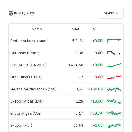
18 May 2026
Makro
Nama
Nilai
%
Pertumbuhan ekonomi
5,11%
+0.08
Gini rasio (Sem2)
0,38
0.00
PDB ADHK (Q4 2025)
3.474,50
+0.86
Nilai Tukar USDIDR
17
-0.03
Neraca perdagangan (Mar)
3,32
+160.82
Ekspor Migas (Mar)
1,28
+18.60
Impor Migas (Mar)
3,17
+58.74
Ekspor (Mar)
22,53
+1.62