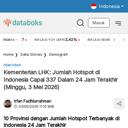
Indonesia
Masuk
Makro
17
2,42%
0,4
KAR USD/IDR
INFLASI YOY (APR)
INFLASI MOM (MAR)
Home
Data Stories
Demografi
DEMOGRAFI
Kementerian LHK: Jumlah Hotspot di
Indonesia Capai 337 Dalam 24 Jam Terakhir
(Minggu, 3 Mei 2026)
Irfan Fadhlurrahman
03/05/2026 11:10 WIB
10 Provinsi dengan Jumlah Hotspot Terbanyak di
Indonesia 24 Jam Terakhir