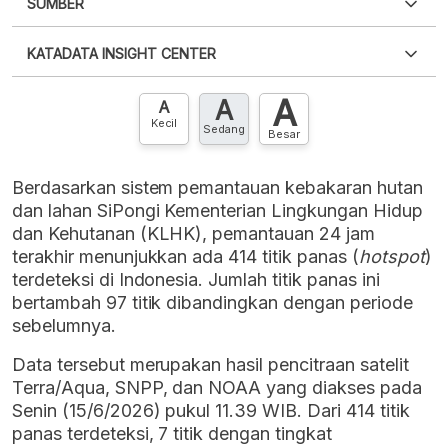
SUMBER
PDF
PNG
Silakan
login
untuk mengakses informasi ini
.
Belum
KATADATA INSIGHT CENTER
punya akun?
Silakan
Daftar sekarang
,
GRATIS!
XLS
EMBED
A
A
Hubungi sekarang »
A
Kecil
Sedang
Besar
Berdasarkan sistem pemantauan kebakaran hutan
dan lahan SiPongi Kementerian Lingkungan Hidup
dan Kehutanan (KLHK), pemantauan 24 jam
terakhir menunjukkan ada 414 titik panas (
hotspot
)
terdeteksi di Indonesia. Jumlah titik panas ini
bertambah 97 titik dibandingkan dengan periode
sebelumnya.
Data tersebut merupakan hasil pencitraan satelit
Terra/Aqua, SNPP, dan NOAA yang diakses pada
Senin (15/6/2026) pukul 11.39 WIB. Dari 414 titik
panas terdeteksi, 7 titik dengan tingkat