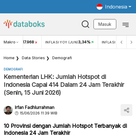
Indonesia
Masuk
Makro
17.968
3,34%
UKAR USD/IDR
INFLASI YOY (JUN)
INFLASI MOM (JUN
Home
Data Stories
Demografi
DEMOGRAFI
Kementerian LHK: Jumlah Hotspot di
Indonesia Capai 414 Dalam 24 Jam Terakhir
(Senin, 15 Juni 2026)
Irfan Fadhlurrahman
15/06/2026 11:39 WIB
10 Provinsi dengan Jumlah Hotspot Terbanyak di
Indonesia 24 Jam Terakhir