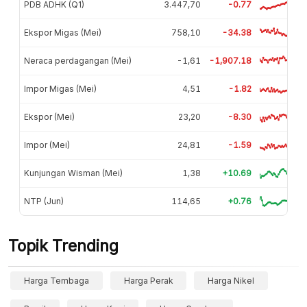
PDB ADHK (Q1)
3.447,70
-0.77
Ekspor Migas (Mei)
758,10
-34.38
Neraca perdagangan (Mei)
-1,61
-1,907.18
Impor Migas (Mei)
4,51
-1.82
Ekspor (Mei)
23,20
-8.30
Impor (Mei)
24,81
-1.59
Kunjungan Wisman (Mei)
1,38
+10.69
NTP (Jun)
114,65
+0.76
Topik Trending
Harga Tembaga
Harga Perak
Harga Nikel