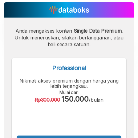
Anda mengakses konten
Single Data Premium.
Untuk meneruskan, silakan berlangganan, atau
beli secara satuan.
Professional
A
A
A
Nikmati akses premium dengan harga yang
Font
Font
Font
lebih terjangkau.
Kecil
Mulai dari
Sedang
150.000
Besar
Rp300.000
/bulan