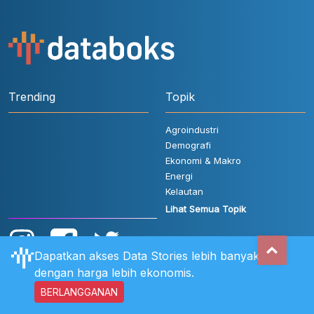
Trending
Topik
Agroindustri
Demografi
Ekonomi & Makro
Energi
Kelautan
Lihat Semua Topik
Dapatkan akses Data Stories lebih banyak
dengan harga lebih ekonomis.
BERLANGGANAN
Aturan Pengguna
FAQ
Hubungi Kami
Kebijakan Privasi
Disclaimer