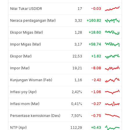
Nilai Tukar USDIDR
17
-0.03
Neraca perdagangan (Mar)
3,32
+160.82
Ekspor Migas (Mar)
1,28
+18.60
Impor Migas (Mar)
3,17
+58.74
Ekspor (Mar)
22,53
+1.62
Impor (Mar)
19,21
-8.08
Kunjungan Wisman (Feb)
1,16
-2.42
Inflasi yoy (Apr)
2,42%
-1.06
Inflasi mom (Mar)
0,41%
-0.27
Persentase kemiskinan (Des)
7,50%
-0.75
NTP (Apr)
112,29
+0.43