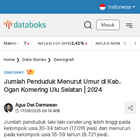
Indonesia
Masuk
Makro
17
2,42%
0,4
KAR USD/IDR
INFLASI YOY (APR)
INFLASI MOM (MAR)
Home
Data Stories
Demografi
DEMOGRAFI
Jumlah Penduduk Menurut Umur di Kab.
Ogan Komering Ulu Selatan | 2024
Agus Dwi Darmawan
17/06/2025 09:14 WIB
Jumlah penduduk laki-laki cenderung lebih tinggi pada
kelompok usia 30-34 tahun (17.016 jiwa) dan menurun
pada kelompok usia 55-59 tahun (8.721 jiwa).