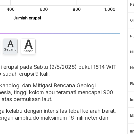
P
Gi
P
A
A
Sedang
Besar
Ni
erupsi pada Sabtu (2/5/2026) pukul 16.14 WIT.
N
sudah erupsi 9 kali.
Ek
ulkanologi dan Mitigasi Bencana Geologi
sia, tinggi kolom abu teramati mencapai 900
i atas permukaan laut.
Im
a kelabu dengan intensitas tebal ke arah barat.
Ek
dengan amplitudo maksimum 16 milimeter dan
Im