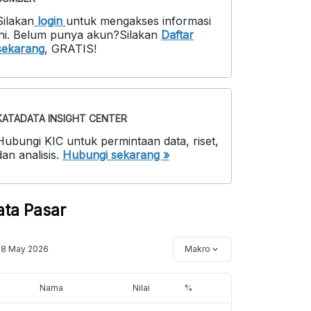
Silakan
login
untuk mengakses informasi
ni
.
Belum punya akun?
Silakan
Daftar
sekarang
,
GRATIS!
KATADATA INSIGHT CENTER
Hubungi KIC untuk permintaan data, riset,
dan analisis.
Hubungi sekarang »
ata Pasar
18 May 2026
Makro
Nama
Nilai
%