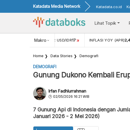
Katadata Media Network
Katadata.co.id
K
Lihat Topik
 (FEB)
1,16
NILAI TUKAR USD/IDR
Makro
17
INFLASI YOY (APR)
2,
Home
Data Stories
Demografi
DEMOGRAFI
Gunung Dukono Kembali Erupsi
Irfan Fadhlurrahman
02/05/2026 16:21 WIB
7 Gunung Api di Indonesia dengan Juml
Januari 2026 - 2 Mei 2026)