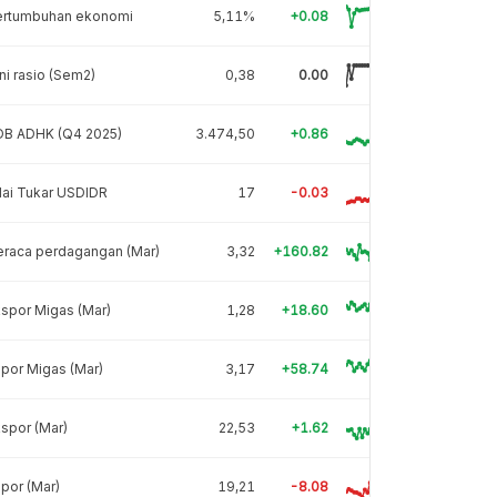
ertumbuhan ekonomi
5,11%
+0.08
ni rasio (Sem2)
0,38
0.00
DB ADHK (Q4 2025)
3.474,50
+0.86
lai Tukar USDIDR
17
-0.03
eraca perdagangan (Mar)
3,32
+160.82
spor Migas (Mar)
1,28
+18.60
por Migas (Mar)
3,17
+58.74
spor (Mar)
22,53
+1.62
por (Mar)
19,21
-8.08