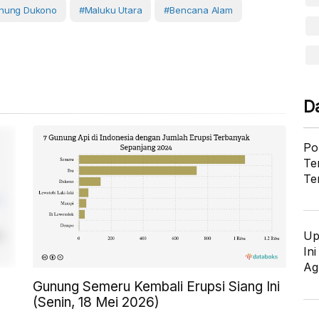
nung Dukono
#Maluku Utara
#Bencana Alam
D
Po
Te
Te
Up
In
Ag
Gunung Semeru Kembali Erupsi Siang Ini
(Senin, 18 Mei 2026)