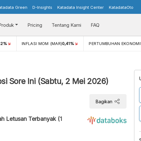
atadata Green
D-Insights
Katadata Insight Center
KatadataOto
Produk
Pricing
Tentang Kami
FAQ
42%
INFLASI MOM (MAR)
0,41%
PERTUMBUHAN EKONOMI
 Sore Ini (Sabtu, 2 Mei 2026)
Bagikan
ah Letusan Terbanyak (1