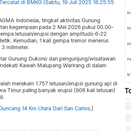
ercatat di BMKG (Sabtu, 19 Juli 2025 18:25:55
K
AGMA Indonesia, tingkat aktivitas Gunung
atan kegempaan pada 2 Mei 2026 pukul 00.00-
In
gempa letusan/erupsi dengan amplitudo 6-22
etik. Kemudian, 1 kali gempa tremor menerus
In
3 milimeter.
tar Gunung Dukono dan pengunjung/wisatawan
Pe
mendekati Kawah Malupang Warirang di dalam
NT
lah merekam 1.757 letusan/erupsi gunung api di
T
a Timur paling banyak erupsi (908 kali letusan)
i.
uncang 14 Km Utara Dari San Carlos,
)