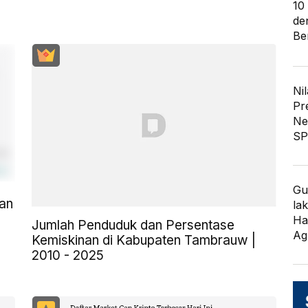
10
de
Ber
Nil
Pr
Ne
SP
Gu
an
lak
Ha
Jumlah Penduduk dan Persentase
Ag
Kemiskinan di Kabupaten Tambrauw |
2010 - 2025