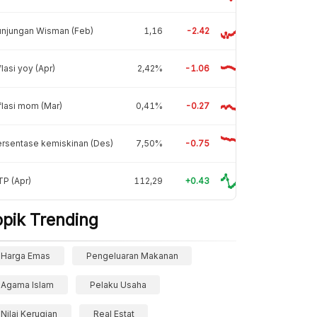
unjungan Wisman (Feb)
1,16
-2.42
flasi yoy (Apr)
2,42%
-1.06
flasi mom (Mar)
0,41%
-0.27
rsentase kemiskinan (Des)
7,50%
-0.75
P (Apr)
112,29
+0.43
opik Trending
Harga Emas
Pengeluaran Makanan
Agama Islam
Pelaku Usaha
Nilai Kerugian
Real Estat