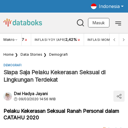
Indonesia
Masuk
Makro
17
2,42%
0,4
KAR USD/IDR
INFLASI YOY (APR)
INFLASI MOM (MAR)
Home
Data Stories
Demografi
DEMOGRAFI
Siapa Saja Pelaku Kekerasan Seksual di
Lingkungan Terdekat
Dwi Hadya Jayani
09/03/2020 14:56 WIB
Pelaku Kekerasan Seksual Ranah Personal dalam
CATAHU 2020