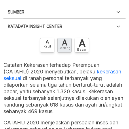
SUMBER
PDF
PNG
Silakan
login
untuk mengakses informasi ini
.
Belum
KATADATA INSIGHT CENTER
punya akun?
Silakan
Daftar sekarang
,
GRATIS!
XLS
EMBED
A
A
Hubungi sekarang »
A
Kecil
Sedang
Besar
Catatan Kekerasan terhadap Perempuan
(CATAHU) 2020 menyebutkan, pelaku
kekerasan
seksual
di ranah personal terbanyak yang
dilaporkan selama tiga tahun berturut-turut adalah
pacar, yaitu sebanyak 1.320 kasus. Kekerasan
seksual terbanyak selanjutnya dilakukan oleh ayah
kandung sebanyak 618 kasus dan ayah tiri/angkat
sebanyak 469 kasus.
CATAHU 2020 menjelaskan persoalan inses dan