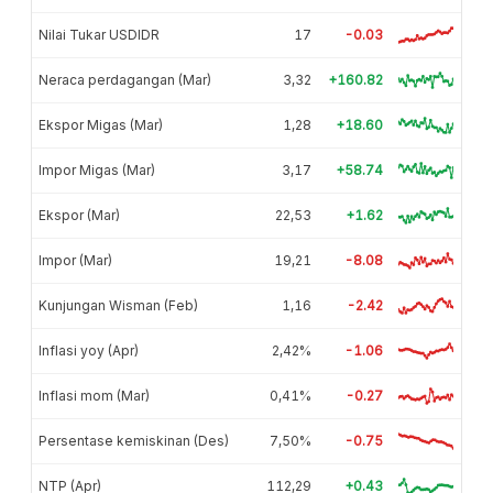
Nilai Tukar USDIDR
17
-0.03
Neraca perdagangan (Mar)
3,32
+160.82
Ekspor Migas (Mar)
1,28
+18.60
Impor Migas (Mar)
3,17
+58.74
Ekspor (Mar)
22,53
+1.62
Impor (Mar)
19,21
-8.08
Kunjungan Wisman (Feb)
1,16
-2.42
Inflasi yoy (Apr)
2,42%
-1.06
Inflasi mom (Mar)
0,41%
-0.27
Persentase kemiskinan (Des)
7,50%
-0.75
NTP (Apr)
112,29
+0.43