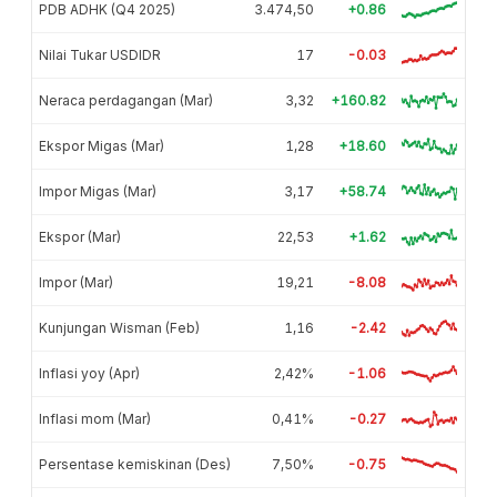
PDB ADHK (Q4 2025)
3.474,50
+0.86
Nilai Tukar USDIDR
17
-0.03
Neraca perdagangan (Mar)
3,32
+160.82
Ekspor Migas (Mar)
1,28
+18.60
Impor Migas (Mar)
3,17
+58.74
Ekspor (Mar)
22,53
+1.62
Impor (Mar)
19,21
-8.08
Kunjungan Wisman (Feb)
1,16
-2.42
Inflasi yoy (Apr)
2,42%
-1.06
Inflasi mom (Mar)
0,41%
-0.27
Persentase kemiskinan (Des)
7,50%
-0.75