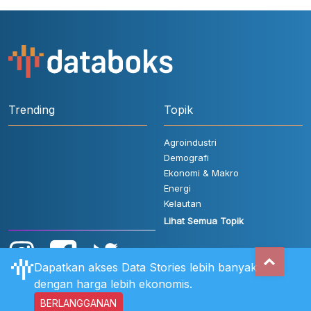
Trending
Topik
Agroindustri
Demografi
Ekonomi & Makro
Energi
Kelautan
Lihat Semua Topik
Dapatkan akses Data Stories lebih banyak
dengan harga lebih ekonomis.
BERLANGGANAN
Aturan Pengguna
FAQ
Hubungi Kami
Kebijakan Privasi
Disclaimer