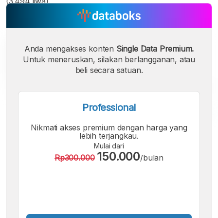
(3.494 jiwa).
Anda mengakses konten
Single Data Premium.
Untuk meneruskan, silakan berlangganan, atau
beli secara satuan.
Professional
Nikmati akses premium dengan harga yang
A
A
A
lebih terjangkau.
Font
Font
Font
Mulai dari
Kecil
150.000
Rp300.000
/bulan
Sedang
Besar