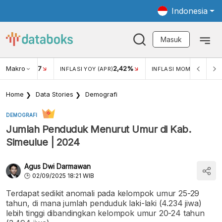
Indonesia
Masuk
Makro
17
2,42%
0,4
KAR USD/IDR
INFLASI YOY (APR)
INFLASI MOM (MAR)
Home
Data Stories
Demografi
DEMOGRAFI
Jumlah Penduduk Menurut Umur di Kab.
Simeulue | 2024
Agus Dwi Darmawan
02/09/2025 18:21 WIB
Terdapat sedikit anomali pada kelompok umur 25-29
tahun, di mana jumlah penduduk laki-laki (4.234 jiwa)
lebih tinggi dibandingkan kelompok umur 20-24 tahun