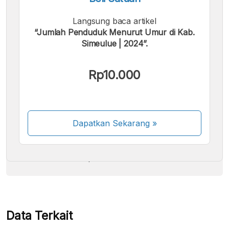
Langsung baca artikel
“Jumlah Penduduk Menurut Umur di Kab.
Simeulue | 2024”.
Kami menerima pembayaran berikut:
Rp10.000
Dapatkan Sekarang
»
Beberapa metode pembayaran masih dalam
proses aktivasi.
Data Terkait