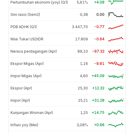
Pertumbuhan ekonomi (yoy) (Q1)
5,61%
+4.08
Gini rasio (Sem2)
0,38
0.00
PDB ADHK (Q1)
3.447,70
-0.77
Nilai Tukar USDIDR
17.809
-0.64
Neraca perdagangan (Apr)
89,10
-97.32
Ekspor Migas (Apr)
1,16
-9.81
Impor Migas (Apr)
4,60
+45.09
Ekspor (Apr)
25,30
+12.32
Impor (Apr)
25,21
+31.28
Kunjungan Wisman (Apr)
1,25
+14.75
Inflasi yoy (Mei)
3,08%
+0.66