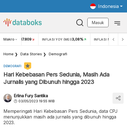
Indonesia
Masuk
Makro
17.809
3,08%
UKAR USD/IDR
INFLASI YOY (MEI)
INFLASI MOM (MEI)
Home
Data Stories
Demografi
DEMOGRAFI
Hari Kebebasan Pers Sedunia, Masih Ada
Jurnalis yang Dibunuh hingga 2023
Erlina Fury Santika
03/05/2023 19:55 WIB
Memperingati Hari Kebebasan Pers Sedunia, data CPJ
menunjukkan masih ada jurnalis yang dibunuh hingga
2023.