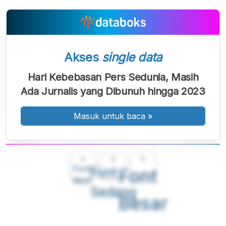
Akses
single data
Hari Kebebasan Pers Sedunia, Masih
Ada Jurnalis yang Dibunuh hingga 2023
Masuk untuk baca
»
A
A
A
Font
Font
Font
Kecil
Sedang
Besar