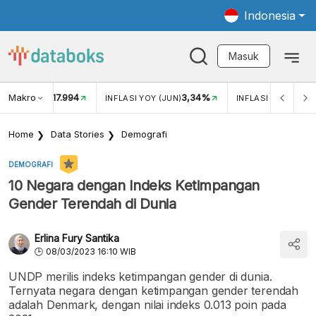
Indonesia
Masuk
Makro
17.994
3,34%
UKAR USD/IDR
INFLASI YOY (JUN)
INFLASI MOM (JUN
Home
Data Stories
Demografi
DEMOGRAFI
10 Negara dengan Indeks Ketimpangan
Gender Terendah di Dunia
Erlina Fury Santika
08/03/2023 16:10 WIB
UNDP merilis indeks ketimpangan gender di dunia.
Ternyata negara dengan ketimpangan gender terendah
adalah Denmark, dengan nilai indeks 0.013 poin pada