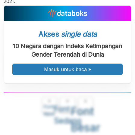
2021.
Akses
single data
10 Negara dengan Indeks Ketimpangan
Gender Terendah di Dunia
Masuk untuk baca
»
A
A
A
Font
Font
Font
Kecil
Sedang
Besar