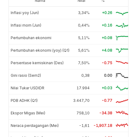
Nama
Nilai
%
Inflasi yoy (Jun)
3,34%
+0.26
Inflasi mom (Jun)
0,44%
+0.16
Pertumbuhan ekonomi
5,11%
+0.08
Pertumbuhan ekonomi (yoy) (Q1)
5,61%
+4.08
Persentase kemiskinan (Des)
7,50%
-0.75
Gini rasio (Sem2)
0,38
0.00
Nilai Tukar USDIDR
17.994
+0.03
PDB ADHK (Q1)
3.447,70
-0.77
Ekspor Migas (Mei)
758,10
-34.38
Neraca perdagangan (Mei)
-1,61
-1,907.18