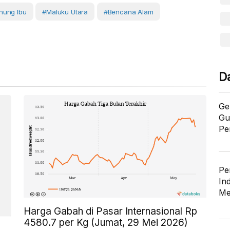
nung Ibu
#Maluku Utara
#Bencana Alam
D
Ge
Gu
Pe
Pe
In
Me
Harga Gabah di Pasar Internasional Rp
4580.7 per Kg (Jumat, 29 Mei 2026)