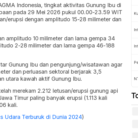
GMA Indonesia, tingkat aktivitas Gunung Ibu di
paan pada 29 Mei 2026 pukul 00.00-23.59 WIT
K
san/erupsi dengan amplitudo 15-28 milimeter dan
In
n amplitudo 10 milimeter dan lama gempa 34
plitudo 2-28 milimeter dan lama gempa 46-188
In
Pe
ar Gunung Ibu dan pengunjung/wisatawan agar
meter dan perluasan sektoral berjarak 3,5
an utara kawah aktif Gunung Ibu.
NT
lah merekam 2.212 letusan/erupsi gunung api
T
awa Timur paling banyak erupsi (1.113 kali
6 kali.
s Udara Terburuk di Dunia 2024
)