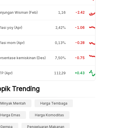
unjungan Wisman (Feb)
1,16
-2.42
flasi yoy (Apr)
2,42%
-1.06
flasi mom (Apr)
0,13%
-0.28
rsentase kemiskinan (Des)
7,50%
-0.75
P (Apr)
112,29
+0.43
opik Trending
Minyak Mentah
Harga Tembaga
Harga Emas
Harga Komoditas
Gempa
Pengeluaran Makanan