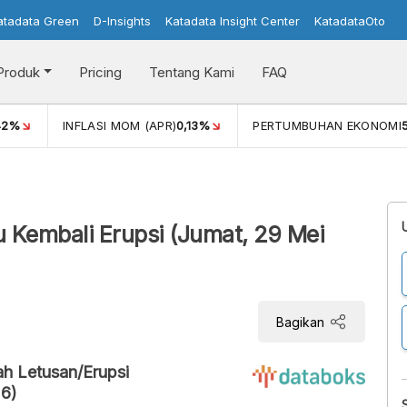
atadata Green
D-Insights
Katadata Insight Center
KatadataOto
Produk
Pricing
Tentang Kami
FAQ
42%
INFLASI MOM (APR)
0,13%
PERTUMBUHAN EKONOMI
 Kembali Erupsi (Jumat, 29 Mei
Bagikan
ah Letusan/Erupsi
26)