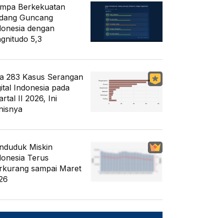
mpa Berkekuatan
dang Guncang
donesia dengan
gnitudo 5,3
a 283 Kasus Serangan
gital Indonesia pada
rtal II 2026, Ini
nisnya
nduduk Miskin
donesia Terus
rkurang sampai Maret
26