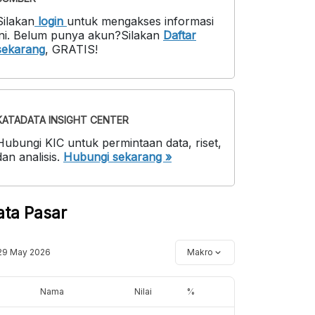
Silakan
login
untuk mengakses informasi
ni
.
Belum punya akun?
Silakan
Daftar
sekarang
,
GRATIS!
KATADATA INSIGHT CENTER
Hubungi KIC untuk permintaan data, riset,
dan analisis.
Hubungi sekarang »
ata Pasar
29 May 2026
Makro
Nama
Nilai
%