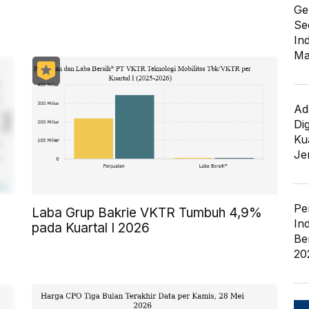
Ge
Se
In
Ma
Ad
Di
Kua
Je
Pe
Laba Grup Bakrie VKTR Tumbuh 4,9%
In
pada Kuartal I 2026
Be
20