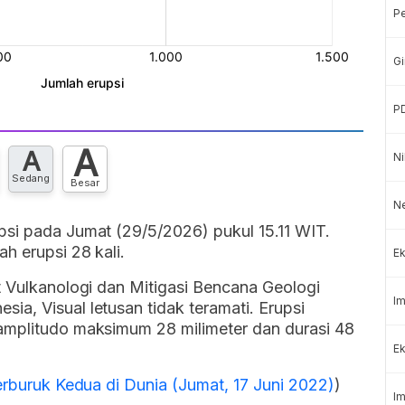
P
Gi
P
A
A
Ni
Sedang
Besar
N
psi pada Jumat (29/5/2026) pukul 15.11 WIT.
h erupsi 28 kali.
Ek
t Vulkanologi dan Mitigasi Bencana Geologi
Im
a, Visual letusan tidak teramati. Erupsi
amplitudo maksimum 28 milimeter dan durasi 48
Ek
Terburuk Kedua di Dunia (Jumat, 17 Juni 2022)
)
Im