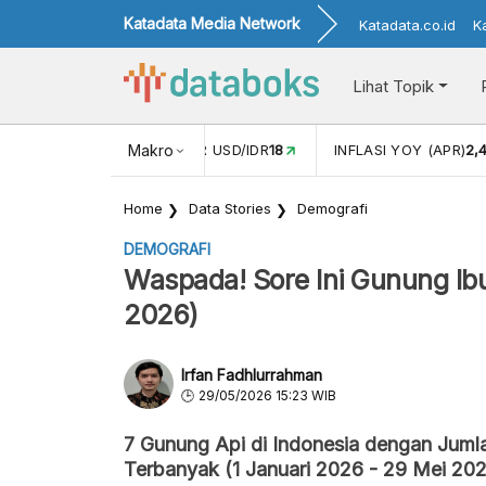
Katadata Media Network
Katadata.co.id
K
Lihat Topik
 (FEB)
1,16
NILAI TUKAR USD/IDR
Makro
18
INFLASI YOY (APR)
2,
Home
Data Stories
Demografi
DEMOGRAFI
Waspada! Sore Ini Gunung Ibu
2026)
Irfan Fadhlurrahman
29/05/2026 15:23 WIB
7 Gunung Api di Indonesia dengan Juml
Terbanyak (1 Januari 2026 - 29 Mei 20