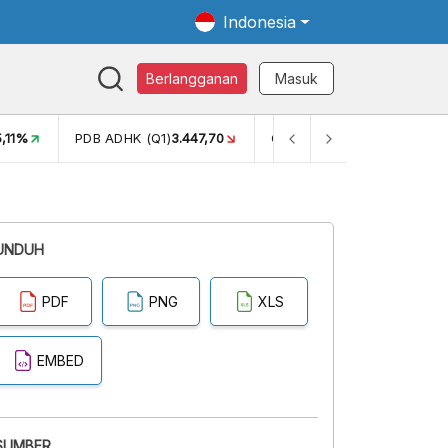
Indonesia
Berlangganan
Masuk
5,11%
PDB ADHK (Q1)
3.447,70
GINI RASIO (SEM2)
0,38
UNDUH
PDF
PNG
XLS
EMBED
SUMBER