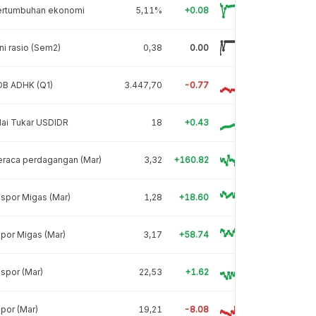
ertumbuhan ekonomi
5,11%
+0.08
ni rasio (Sem2)
0,38
0.00
DB ADHK (Q1)
3.447,70
-0.77
lai Tukar USDIDR
18
+0.43
eraca perdagangan (Mar)
3,32
+160.82
spor Migas (Mar)
1,28
+18.60
por Migas (Mar)
3,17
+58.74
spor (Mar)
22,53
+1.62
por (Mar)
19,21
-8.08