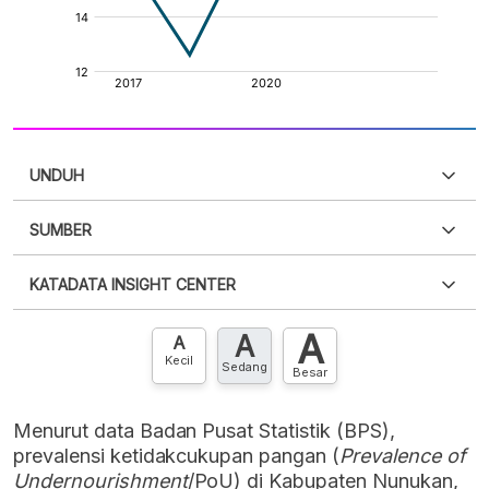
UNDUH
SUMBER
PDF
PNG
Silakan
login
untuk mengakses informasi ini
.
Belum
KATADATA INSIGHT CENTER
punya akun?
Silakan
Daftar sekarang
,
GRATIS!
XLS
EMBED
A
A
Hubungi sekarang »
A
Kecil
Sedang
Besar
Menurut data Badan Pusat Statistik (BPS),
prevalensi ketidakcukupan pangan (
Prevalence of
Undernourishment
/PoU) di Kabupaten Nunukan,