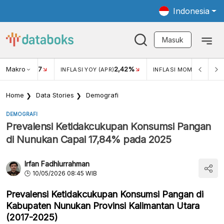
Indonesia
Masuk
Makro
17
2,42%
0,4
KAR USD/IDR
INFLASI YOY (APR)
INFLASI MOM (MAR)
Home
Data Stories
Demografi
DEMOGRAFI
Prevalensi Ketidakcukupan Konsumsi Pangan
di Nunukan Capai 17,84% pada 2025
Irfan Fadhlurrahman
10/05/2026 08:45 WIB
Prevalensi Ketidakcukupan Konsumsi Pangan di
Kabupaten Nunukan Provinsi Kalimantan Utara
(2017-2025)