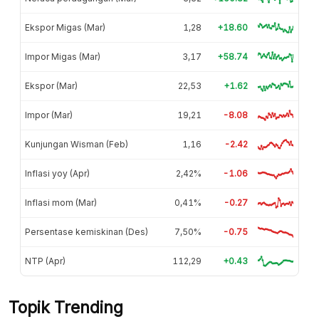
Ekspor Migas (Mar)
1,28
+18.60
Impor Migas (Mar)
3,17
+58.74
Ekspor (Mar)
22,53
+1.62
Impor (Mar)
19,21
-8.08
Kunjungan Wisman (Feb)
1,16
-2.42
Inflasi yoy (Apr)
2,42%
-1.06
Inflasi mom (Mar)
0,41%
-0.27
Persentase kemiskinan (Des)
7,50%
-0.75
NTP (Apr)
112,29
+0.43
Topik Trending