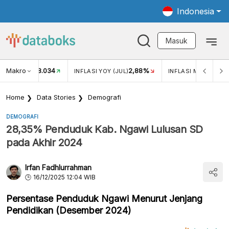
Indonesia
Masuk
Makro
18.034
2,88%
KAR USD/IDR
INFLASI YOY (JUL)
INFLASI MOM (JUL)
Home
Data Stories
Demografi
DEMOGRAFI
28,35% Penduduk Kab. Ngawi Lulusan SD
pada Akhir 2024
Irfan Fadhlurrahman
16/12/2025 12:04 WIB
Persentase Penduduk Ngawi Menurut Jenjang
Pendidikan (Desember 2024)