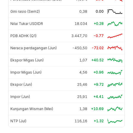
Gini rasio (Sem2)
0,38
0.00
Nilai Tukar USDIDR
18.034
+0.28
PDB ADHK (Q1)
3.447,70
-0.77
Neraca perdagangan (Jun)
-450,50
-72.02
Ekspor Migas (Jun)
1,07
+40.52
Impor Migas (Jun)
4,56
+0.96
Ekspor (Jun)
25,46
+9.72
Impor (Jun)
25,91
+4.41
Kunjungan Wisman (Mei)
1,38
+10.69
NTP (Jul)
116,16
+1.32