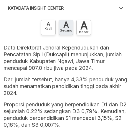
Silakan
login
untuk mengakses informasi ini
.
Belum
KATADATA INSIGHT CENTER
punya akun?
Silakan
Daftar sekarang
,
GRATIS!
XLS
EMBED
A
A
Hubungi sekarang »
A
Kecil
Sedang
Besar
Data Direktorat Jendral Kependudukan dan
Pencatatan Sipil (Dukcapil) menunjukkan, jumlah
penduduk Kabupaten Ngawi, Jawa Timur
mencapai 907,0 ribu jiwa pada 2024.
Dari jumlah tersebut, hanya 4,33% penduduk yang
sudah menamatkan pendidikan tinggi pada akhir
2024.
Proporsi penduduk yang berpendidikan D1 dan D2
sejumlah 0,22% sedangkan D3 0,79%. Kemudian,
penduduk berpendidikan S1 mencapai 3,15%, S2
0,16%, dan S3 0,007%.