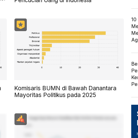
Pencucian Uang di Indonesia
10
Me
Me
Ag
Be
Pe
Ke
Pe
n
Komisaris BUMN di Bawah Danantara
Mayoritas Politikus pada 2025