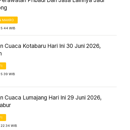
Perawatan Pribadi Dan Jasa Lainnya Jadi
ong
& MAKRO
 5:44 WIB
n Cuaca Kotabaru Hari Ini 30 Juni 2026,
n
FI
 5:39 WIB
n Cuaca Lumajang Hari Ini 29 Juni 2026,
abur
FI
 22:34 WIB