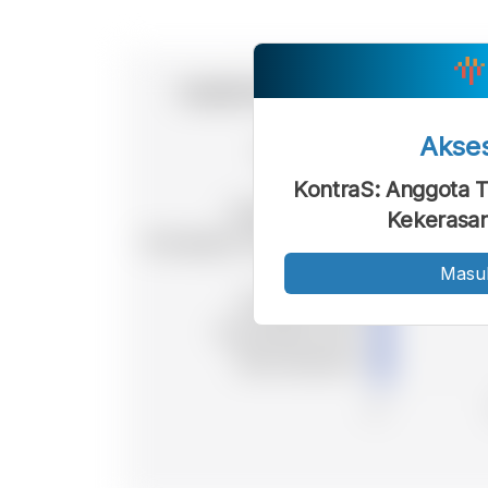
Akse
KontraS: Anggota T
Kekerasa
Masu