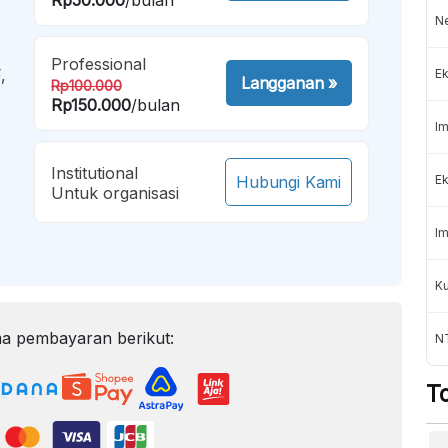
Ne
Professional
,
Ek
Langganan
»
Rp100.000
Rp150.000
/bulan
Im
Institutional
Hubungi Kami
Ek
Untuk organisasi
Im
Ku
a pembayaran berikut:
N
T