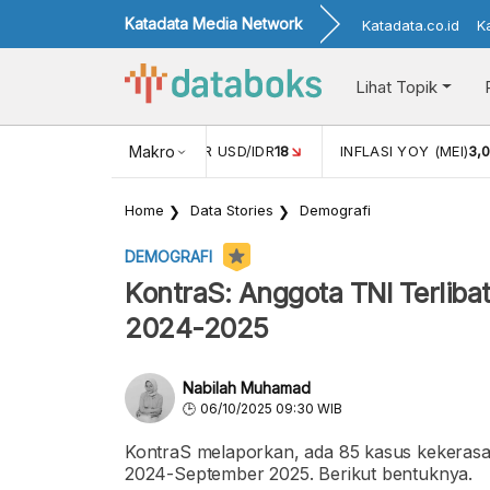
Katadata Media Network
Katadata.co.id
K
Lihat Topik
 (APR)
1,25
NILAI TUKAR USD/IDR
Makro
18
INFLASI YOY (MEI)
3,
Home
Data Stories
Demografi
DEMOGRAFI
KontraS: Anggota TNI Terlib
2024-2025
Nabilah Muhamad
06/10/2025 09:30 WIB
KontraS melaporkan, ada 85 kasus kekerasa
2024-September 2025. Berikut bentuknya.