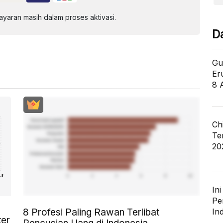
aran masih dalam proses aktivasi.
D
Gu
Er
8 
Ch
Te
20
In
Pe
In
8 Profesi Paling Rawan Terlibat
ter