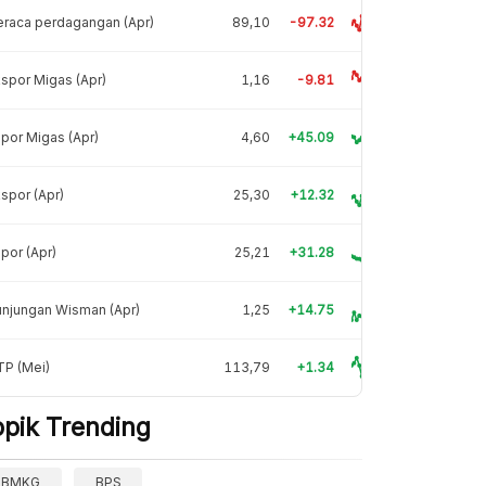
raca perdagangan (Apr)
89,10
-97.32
spor Migas (Apr)
1,16
-9.81
por Migas (Apr)
4,60
+45.09
spor (Apr)
25,30
+12.32
por (Apr)
25,21
+31.28
njungan Wisman (Apr)
1,25
+14.75
TP (Mei)
113,79
+1.34
opik Trending
BMKG
BPS