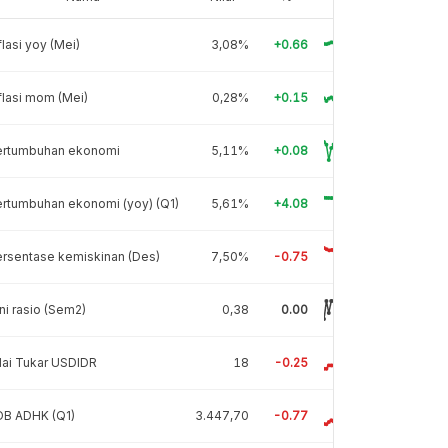
flasi yoy (Mei)
3,08%
+0.66
flasi mom (Mei)
0,28%
+0.15
ertumbuhan ekonomi
5,11%
+0.08
rtumbuhan ekonomi (yoy) (Q1)
5,61%
+4.08
rsentase kemiskinan (Des)
7,50%
-0.75
ni rasio (Sem2)
0,38
0.00
lai Tukar USDIDR
18
-0.25
DB ADHK (Q1)
3.447,70
-0.77