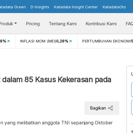
atadata Green
D-Insights
Katadata Insight Center
KatadataOto
Produk
Pricing
Tentang Kami
Kontribusi Kami
FA
08%
INFLASI MOM (MEI)
0,28%
PERTUMBUHAN EKONOMI
5
at dalam 85 Kasus Kekerasan pada
Bagikan
n yang melibatkan anggota TNI sepanjang Oktober