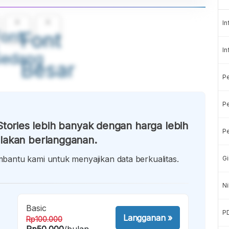
A
A
In
ont
Font
In
Sedang
Besar
P
Pe
tories lebih banyak dengan harga lebih
Pe
lakan berlangganan.
antu kami untuk menyajikan data berkualitas.
Gi
Ni
Basic
P
Langganan
»
Rp100.000
Rp50.000
/bulan