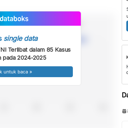
s
single data
NI Terlibat dalam 85 Kasus
n pada 2024-2025
k untuk baca
»
D