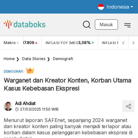
Indonesia
Masuk
Makro
17.809
3,08%
UKAR USD/IDR
INFLASI YOY (MEI)
INFLASI MOM (MEI)
Home
Data Stories
Demografi
DEMOGRAFI
Warganet dan Kreator Konten, Korban Utama
Kasus Kebebasan Ekspresi
Adi Ahdiat
27/03/2025 11:50 WIB
Menurut laporan SAFEnet, sepanjang 2024 warganet
dan kreator konten paling banyak menjadi terlapor atau
korban dalam kasus pelanggaran kebebasan ekspresi di