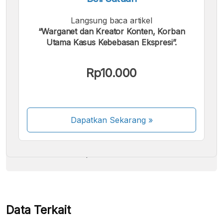
Langsung baca artikel
“Warganet dan Kreator Konten, Korban
Utama Kasus Kebebasan Ekspresi”.
Kami menerima pembayaran berikut:
Rp10.000
Dapatkan Sekarang
»
Beberapa metode pembayaran masih dalam
proses aktivasi.
Data Terkait