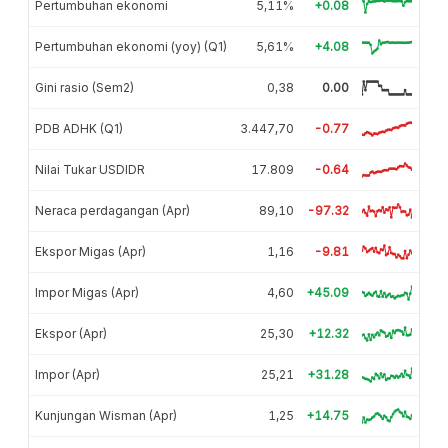
Pertumbuhan ekonomi
5,11%
+0.08
Pertumbuhan ekonomi (yoy) (Q1)
5,61%
+4.08
Gini rasio (Sem2)
0,38
0.00
PDB ADHK (Q1)
3.447,70
-0.77
Nilai Tukar USDIDR
17.809
-0.64
Neraca perdagangan (Apr)
89,10
-97.32
Ekspor Migas (Apr)
1,16
-9.81
Impor Migas (Apr)
4,60
+45.09
Ekspor (Apr)
25,30
+12.32
Impor (Apr)
25,21
+31.28
Kunjungan Wisman (Apr)
1,25
+14.75