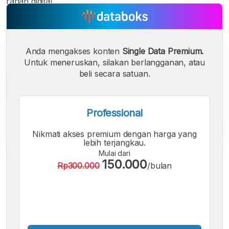
ranah digital.
Anda mengakses konten
Single Data Premium.
Untuk meneruskan, silakan berlangganan, atau
beli secara satuan.
Professional
Nikmati akses premium dengan harga yang
lebih terjangkau.
Mulai dari
150.000
Rp300.000
/bulan
A
A
A
Font
Font
Font
Kecil
Sedang
Besar