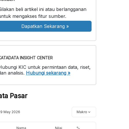
Silakan beli artikel ini atau berlangganan
untuk mengakses fitur sumber.
Dapatkan Sekarang
»
KATADATA INSIGHT CENTER
Hubungi KIC untuk permintaan data, riset,
dan analisis.
Hubungi sekarang »
ata Pasar
19 May 2026
Makro
Nama
Nilai
%