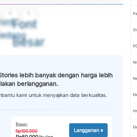
A
A
P
ont
Font
Gi
Sedang
Besar
P
Ni
tories lebih banyak dengan harga lebih
N
lakan berlangganan.
antu kami untuk menyajikan data berkualitas.
Ek
Im
Basic
Ek
Langganan
»
Rp100.000
Rp50.000
/bulan