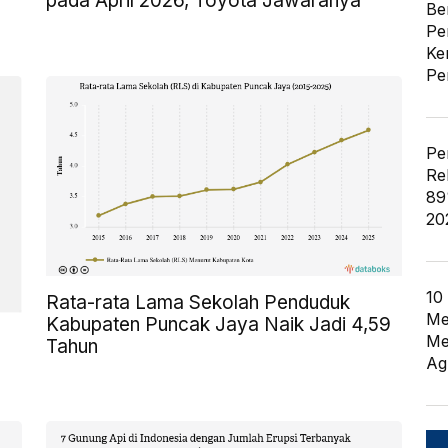
pada April 2026, Toyota Jawaranya
Be
Pe
Ke
Pe
Pe
Re
89
20
10
Rata-rata Lama Sekolah Penduduk
Me
Kabupaten Puncak Jaya Naik Jadi 4,59
Me
Tahun
Ag