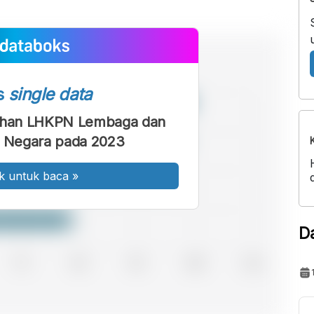
s
single data
tuhan LHKPN Lembaga dan
 Negara pada 2023
k untuk baca
»
D