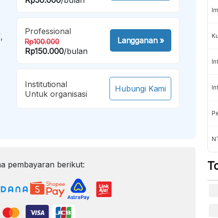
Im
Professional
,
K
Langganan
»
Rp100.000
Rp150.000
/bulan
In
Institutional
Hubungi Kami
In
Untuk organisasi
Pe
NT
T
a pembayaran berikut: