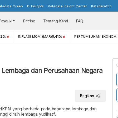
atadata Green
D-Insights
Katadata Insight Center
KatadataOto
Produk
Pricing
Tentang Kami
FAQ
42%
INFLASI MOM (MAR)
0,41%
PERTUMBUHAN EKONOMI
N Lembaga dan Perusahaan Negara
Bagikan
LHKPN yang berbeda pada beberapa lembaga dan
ggi diraih lembaga yudikatif.