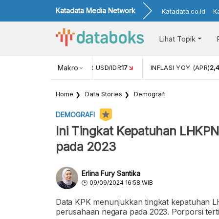
Katadata Media Network
Katadata.co.id
K
Lihat Topik
 (FEB)
1,16
NILAI TUKAR USD/IDR
Makro
17
INFLASI YOY (APR)
2,
Home
Data Stories
Demografi
DEMOGRAFI
Ini Tingkat Kepatuhan LHKP
pada 2023
Erlina Fury Santika
09/09/2024 16:58 WIB
Data KPK menunjukkan tingkat kepatuhan 
perusahaan negara pada 2023. Porporsi tertin