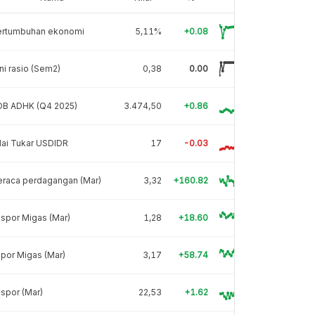
ertumbuhan ekonomi
5,11%
+0.08
ni rasio (Sem2)
0,38
0.00
DB ADHK (Q4 2025)
3.474,50
+0.86
lai Tukar USDIDR
17
-0.03
eraca perdagangan (Mar)
3,32
+160.82
spor Migas (Mar)
1,28
+18.60
por Migas (Mar)
3,17
+58.74
spor (Mar)
22,53
+1.62