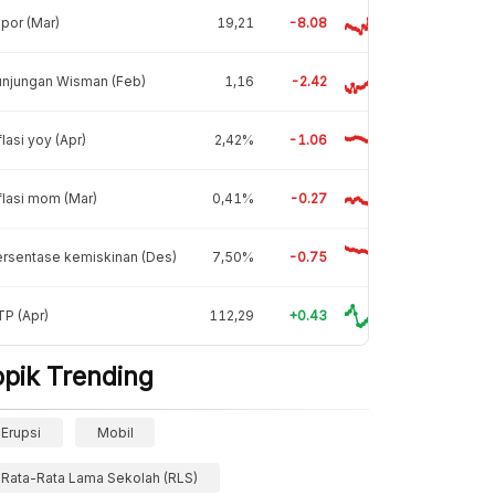
por (Mar)
19,21
-8.08
unjungan Wisman (Feb)
1,16
-2.42
flasi yoy (Apr)
2,42%
-1.06
flasi mom (Mar)
0,41%
-0.27
rsentase kemiskinan (Des)
7,50%
-0.75
P (Apr)
112,29
+0.43
opik Trending
Erupsi
Mobil
Rata-Rata Lama Sekolah (RLS)