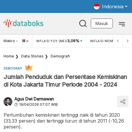
Indonesia
Masuk
Makro
18
3,08%
0,2
UKAR USD/IDR
INFLASI YOY (MEI)
INFLASI MOM (MEI)
Home
Data Stories
Demografi
DEMOGRAFI
Jumlah Penduduk dan Persentase Kemiskinan
di Kota Jakarta Timur Periode 2004 - 2024
Agus Dwi Darmawan
19/04/2026 07:07 WIB
Pertumbuhan kemiskinan tertinggi naik di tahun 2020
(33,33 persen) dan tertinggi turun di tahun 2011 (-10,26
persen).