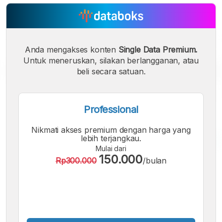
Anda mengakses konten
Single Data Premium.
Untuk meneruskan, silakan berlangganan, atau
beli secara satuan.
Professional
Nikmati akses premium dengan harga yang
lebih terjangkau.
Mulai dari
150.000
Rp300.000
/bulan
A
A
A
Font
Font
Font
Kecil
Sedang
Besar