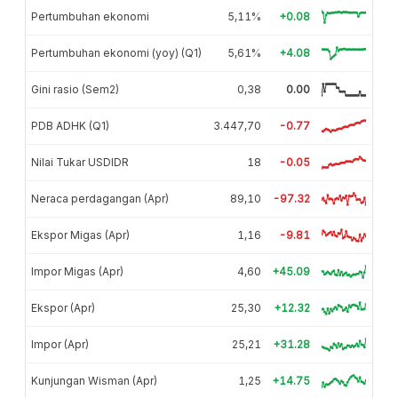
Pertumbuhan ekonomi
5,11%
+0.08
Pertumbuhan ekonomi (yoy) (Q1)
5,61%
+4.08
Gini rasio (Sem2)
0,38
0.00
PDB ADHK (Q1)
3.447,70
-0.77
Nilai Tukar USDIDR
18
-0.05
Neraca perdagangan (Apr)
89,10
-97.32
Ekspor Migas (Apr)
1,16
-9.81
Impor Migas (Apr)
4,60
+45.09
Ekspor (Apr)
25,30
+12.32
Impor (Apr)
25,21
+31.28
Kunjungan Wisman (Apr)
1,25
+14.75