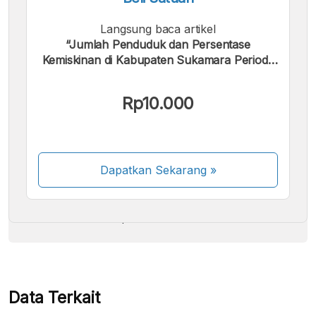
Langsung baca artikel
“Jumlah Penduduk dan Persentase
Kemiskinan di Kabupaten Sukamara Periode
2004 - 2024”.
Kami menerima pembayaran berikut:
Rp10.000
Dapatkan Sekarang
»
Beberapa metode pembayaran masih dalam
proses aktivasi.
Data Terkait