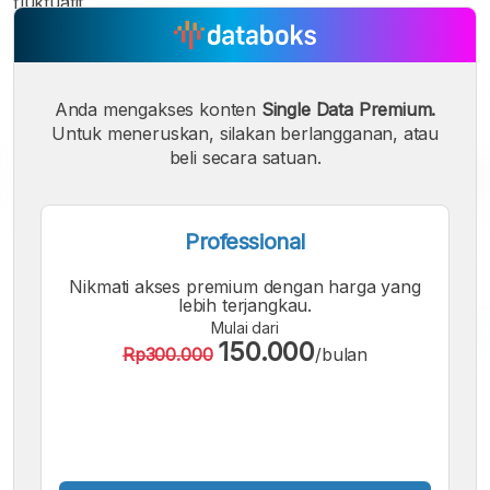
fluktuatif.
Anda mengakses konten
Single Data Premium.
Untuk meneruskan, silakan berlangganan, atau
beli secara satuan.
Professional
Nikmati akses premium dengan harga yang
lebih terjangkau.
Mulai dari
150.000
Rp300.000
/bulan
A
A
A
Font
Font
Font
Kecil
Sedang
Besar