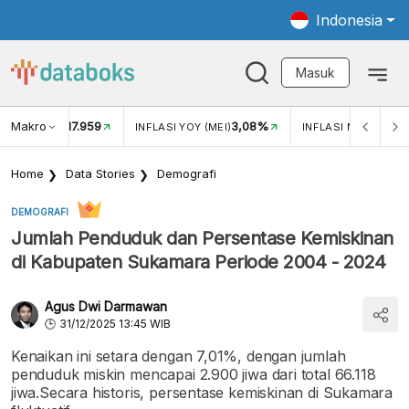
Indonesia
Masuk
Makro
17.959
3,08%
UKAR USD/IDR
INFLASI YOY (MEI)
INFLASI MOM (MEI)
Home
Data Stories
Demografi
DEMOGRAFI
Jumlah Penduduk dan Persentase Kemiskinan
di Kabupaten Sukamara Periode 2004 - 2024
Agus Dwi Darmawan
31/12/2025 13:45 WIB
Kenaikan ini setara dengan 7,01%, dengan jumlah
penduduk miskin mencapai 2.900 jiwa dari total 66.118
jiwa.Secara historis, persentase kemiskinan di Sukamara