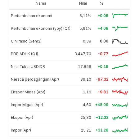
Nama
Nilai
%
Pertumbuhan ekonomi
5,11%
+0.08
Pertumbuhan ekonomi (yoy) (Q1)
5,61%
+4.08
Gini rasio (Sem2)
0,38
0.00
PDB ADHK (Q1)
3.447,70
-0.77
Nilai Tukar USDIDR
17.959
+0.19
Neraca perdagangan (Apr)
89,10
-97.32
Ekspor Migas (Apr)
1,16
-9.81
Impor Migas (Apr)
4,60
+45.09
Ekspor (Apr)
25,30
+12.32
Impor (Apr)
25,21
+31.28