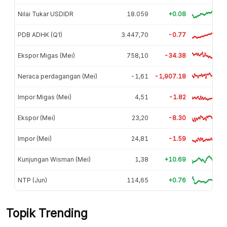
Nilai Tukar USDIDR
18.059
+0.08
PDB ADHK (Q1)
3.447,70
-0.77
Ekspor Migas (Mei)
758,10
-34.38
Neraca perdagangan (Mei)
-1,61
-1,907.18
Impor Migas (Mei)
4,51
-1.82
Ekspor (Mei)
23,20
-8.30
Impor (Mei)
24,81
-1.59
Kunjungan Wisman (Mei)
1,38
+10.69
NTP (Jun)
114,65
+0.76
Topik Trending