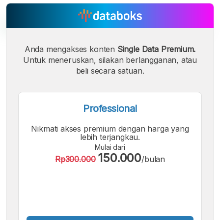
Anda mengakses konten
Single Data Premium.
Untuk meneruskan, silakan berlangganan, atau
A
A
A
Font
Font
beli secara satuan.
Font
Kecil
Sedang
Besar
Professional
Nikmati akses premium dengan harga yang
lebih terjangkau.
Mulai dari
150.000
Rp300.000
/bulan