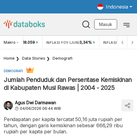
Indonesia
Masuk
Makro
18.059
3,34%
UKAR USD/IDR
INFLASI YOY (JUN)
INFLASI MOM (JUN
Home
Data Stories
Demografi
DEMOGRAFI
Jumlah Penduduk dan Persentase Kemiskinan
di Kabupaten Musi Rawas | 2004 - 2025
Agus Dwi Darmawan
04/06/2026 06:44 WIB
Pendapatan per kapita tercatat 50,16 juta rupiah per
tahun, dengan garis kemiskinan sebesar 666,29 ribu
rupiah per kapita per bulan.