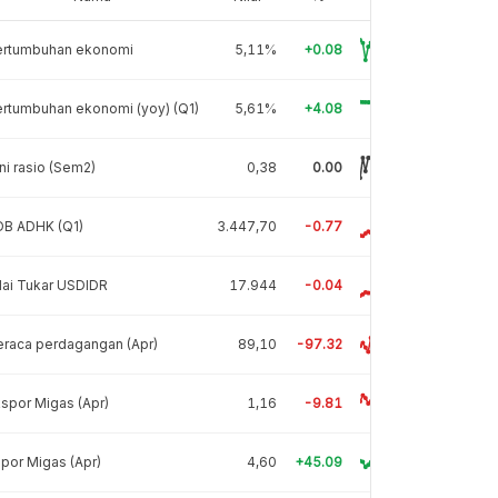
ertumbuhan ekonomi
5,11%
+0.08
rtumbuhan ekonomi (yoy) (Q1)
5,61%
+4.08
ni rasio (Sem2)
0,38
0.00
DB ADHK (Q1)
3.447,70
-0.77
lai Tukar USDIDR
17.944
-0.04
raca perdagangan (Apr)
89,10
-97.32
spor Migas (Apr)
1,16
-9.81
por Migas (Apr)
4,60
+45.09