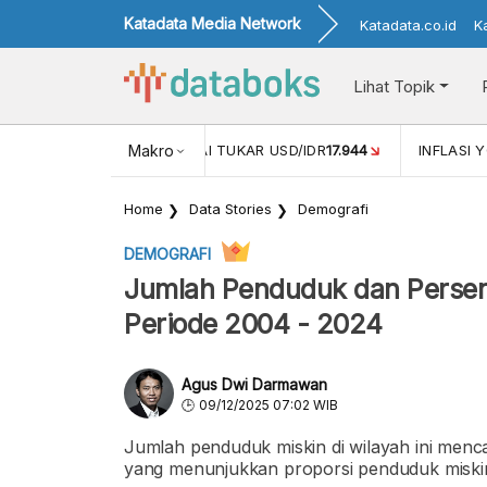
Katadata Media Network
Katadata.co.id
K
Lihat Topik
 (APR)
1,25
NILAI TUKAR USD/IDR
Makro
17.944
INFLASI YOY (MEI
Home
Data Stories
Demografi
DEMOGRAFI
Jumlah Penduduk dan Persent
Periode 2004 - 2024
Agus Dwi Darmawan
09/12/2025 07:02 WIB
Jumlah penduduk miskin di wilayah ini mencap
yang menunjukkan proporsi penduduk miskin 