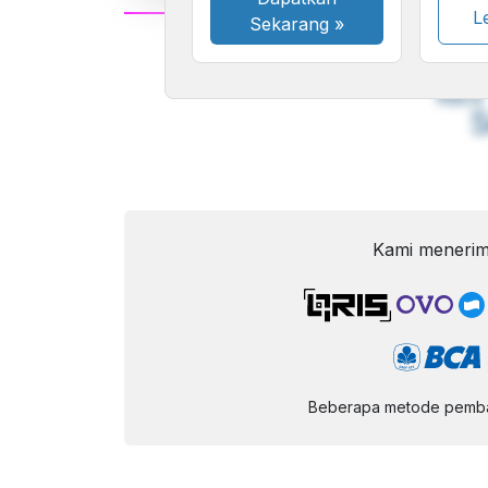
Le
Sekarang
»
A
Font
F
Kecil
Kami menerim
Beberapa metode pembay