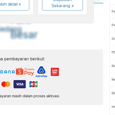
bih detail »
Sekarang
»
A
A
P
ont
Font
Pe
Sedang
Besar
Gi
P
a pembayaran berikut:
Ni
Ne
Ek
aran masih dalam proses aktivasi.
Im