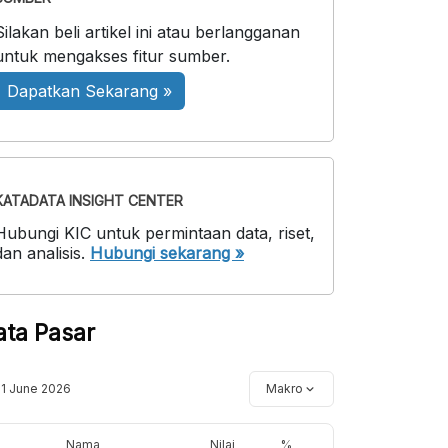
Silakan beli artikel ini atau berlangganan
untuk mengakses fitur sumber.
Dapatkan Sekarang »
KATADATA INSIGHT CENTER
Hubungi KIC untuk permintaan data, riset,
dan analisis.
Hubungi sekarang »
ata Pasar
11 June 2026
Makro
Nama
Nilai
%