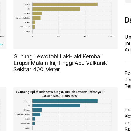
D
Up
In
Ag
Gunung Lewotobi Laki-laki Kembali
Erupsi Malam Ini, Tinggi Abu Vulkanik
Sekitar 400 Meter
Po
Te
Te
Pe
Ko
un
Rp