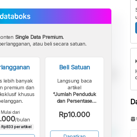
konten
Single Data Premium.
erlangganan, atau beli secara satuan.
rlangganan
Beli Satuan
s lebih banyak
Langsung baca
n premium dan
artikel
eksklusif khusus
“Jumlah Penduduk
D
pelanggan.
dan Persentase
Kemiskinan di Kota
Mulai dari
Rp10.000
Banjar Periode 2004
.000
/bulan
- 2024”.
 Rp833 per artikel
Dapatkan