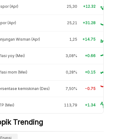
spor (Apr)
25,30
+12.32
por (Apr)
25,21
+31.28
njungan Wisman (Apr)
1,25
+14.75
flasi yoy (Mei)
3,08%
+0.66
flasi mom (Mei)
0,28%
+0.15
rsentase kemiskinan (Des)
7,50%
-0.75
TP (Mei)
113,79
+1.34
opik Trending
Erupsi