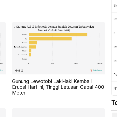
Ek
Im
Ku
In
In
Pe
Gunung Lewotobi Laki-laki Kembali
Erupsi Hari Ini, Tinggi Letusan Capai 400
N
Meter
T