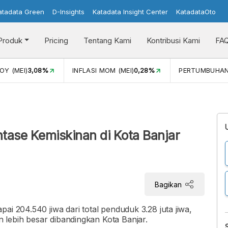
atadata Green
D-Insights
Katadata Insight Center
KatadataOto
Produk
Pricing
Tentang Kami
Kontribusi Kami
FA
)
3,08%
INFLASI MOM (MEI)
0,28%
PERTUMBUHAN EKON
ase Kemiskinan di Kota Banjar
Bagikan
ai 204.540 jiwa dari total penduduk 3.28 juta jiwa,
lebih besar dibandingkan Kota Banjar.