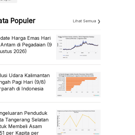
ata Populer
Lihat Semua
date Harga Emas Hari
i Antam di Pegadaian (9
ustus 2026)
lusi Udara Kalimantan
ngah Pagi Hari (9/8)
rparah di Indonesia
ngeluaran Penduduk
ta Tangerang Selatan
tuk Membeli Asam
51 per Kapita per