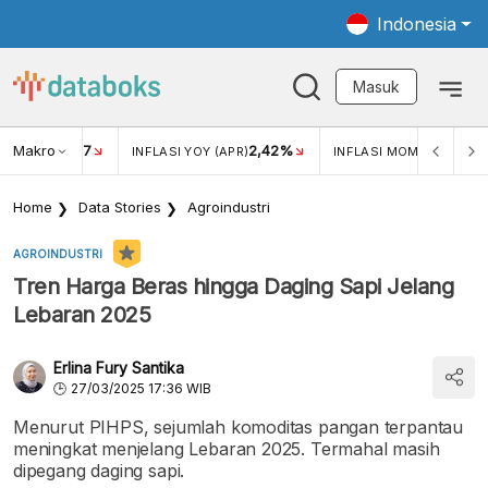
Indonesia
Masuk
Makro
17
2,42%
0,4
KAR USD/IDR
INFLASI YOY (APR)
INFLASI MOM (MAR)
Home
Data Stories
Agroindustri
AGROINDUSTRI
Tren Harga Beras hingga Daging Sapi Jelang
Lebaran 2025
Erlina Fury Santika
27/03/2025 17:36 WIB
Menurut PIHPS, sejumlah komoditas pangan terpantau
meningkat menjelang Lebaran 2025. Termahal masih
dipegang daging sapi.