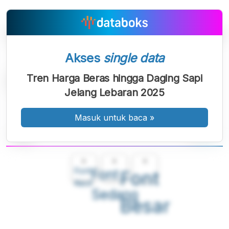
Akses
single data
Tren Harga Beras hingga Daging Sapi
Jelang Lebaran 2025
Masuk untuk baca
»
A
A
A
Font
Font
Font
Kecil
Sedang
Besar