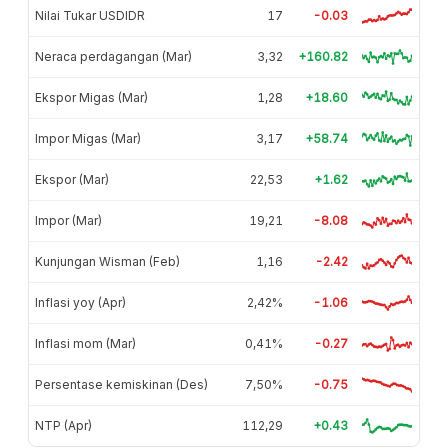
Nilai Tukar USDIDR
17
-0.03
Neraca perdagangan (Mar)
3,32
+160.82
Ekspor Migas (Mar)
1,28
+18.60
Impor Migas (Mar)
3,17
+58.74
Ekspor (Mar)
22,53
+1.62
Impor (Mar)
19,21
-8.08
Kunjungan Wisman (Feb)
1,16
-2.42
Inflasi yoy (Apr)
2,42%
-1.06
Inflasi mom (Mar)
0,41%
-0.27
Persentase kemiskinan (Des)
7,50%
-0.75
NTP (Apr)
112,29
+0.43