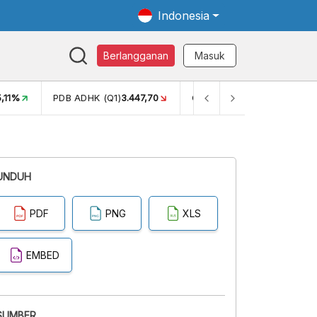
Indonesia
Berlangganan
Masuk
5,11%
PDB ADHK (Q1)
3.447,70
GINI RASIO (SEM2)
0,38
UNDUH
PDF
PNG
XLS
EMBED
SUMBER