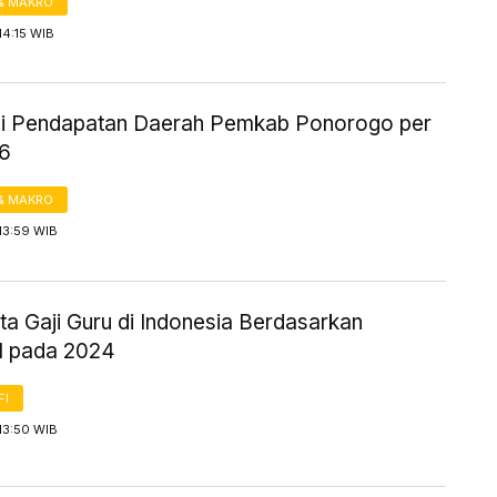
& MAKRO
14:15 WIB
si Pendapatan Daerah Pemkab Ponorogo per
6
& MAKRO
13:59 WIB
ta Gaji Guru di Indonesia Berdasarkan
l pada 2024
FI
13:50 WIB