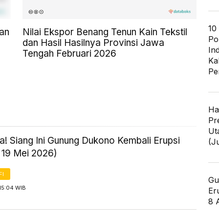
10
an
Nilai Ekspor Benang Tenun Kain Tekstil
Po
dan Hasil Hasilnya Provinsi Jawa
In
Tengah Februari 2026
Ka
Pe
Ha
Pr
Ut
! Siang Ini Gunung Dukono Kembali Erupsi
(J
 19 Mei 2026)
FI
Gu
15:04 WIB
Er
8 