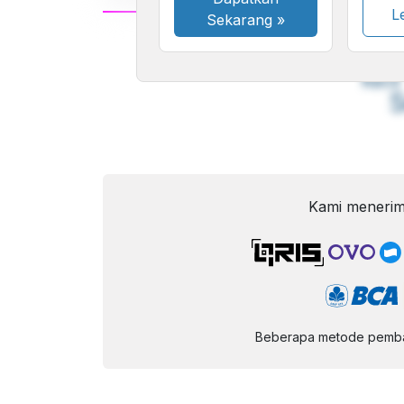
Le
Sekarang
»
A
Font
F
Kecil
Kami menerim
Beberapa metode pembay