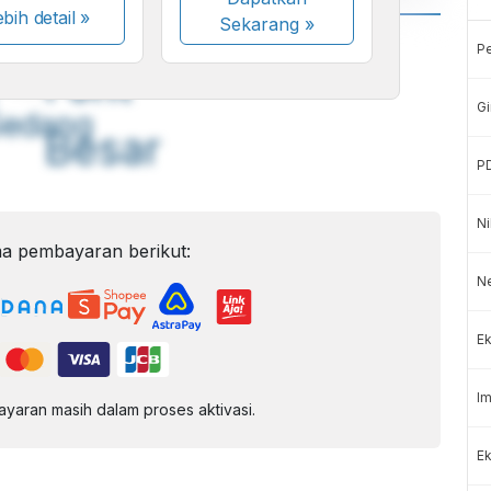
bih detail »
Sekarang
»
A
A
P
ont
Font
Gi
Sedang
Besar
P
Ni
a pembayaran berikut:
N
Ek
Im
aran masih dalam proses aktivasi.
Ek