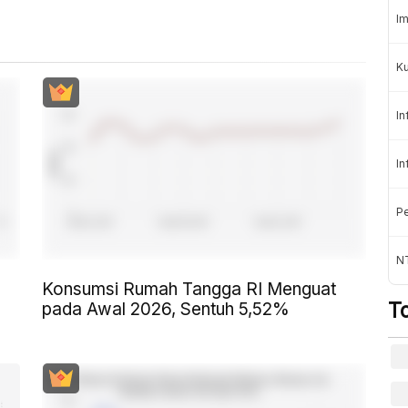
Im
K
In
In
Pe
NT
Konsumsi Rumah Tangga RI Menguat
T
pada Awal 2026, Sentuh 5,52%