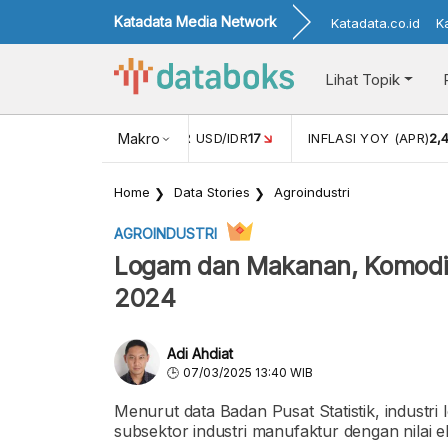
Katadata Media Network
Katadata.co.id
K
Lihat Topik
 (FEB)
1,16
NILAI TUKAR USD/IDR
Makro
17
INFLASI YOY (APR)
2,
Home
Data Stories
Agroindustri
AGROINDUSTRI
Logam dan Makanan, Komodit
2024
Adi Ahdiat
07/03/2025 13:40 WIB
Menurut data Badan Pusat Statistik, industr
subsektor industri manufaktur dengan nilai 