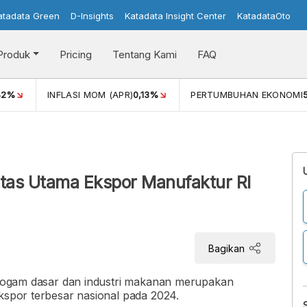
atadata Green
D-Insights
Katadata Insight Center
KatadataOto
Produk
Pricing
Tentang Kami
FAQ
42%
INFLASI MOM (APR)
0,13%
PERTUMBUHAN EKONOMI
as Utama Ekspor Manufaktur RI
Bagikan
i logam dasar dan industri makanan merupakan
ekspor terbesar nasional pada 2024.