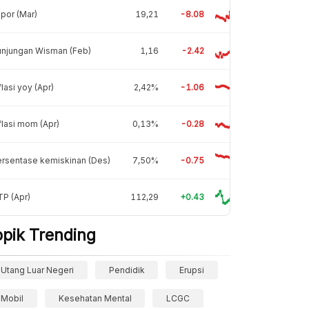
por (Mar)
19,21
-8.08
unjungan Wisman (Feb)
1,16
-2.42
flasi yoy (Apr)
2,42%
-1.06
flasi mom (Apr)
0,13%
-0.28
rsentase kemiskinan (Des)
7,50%
-0.75
P (Apr)
112,29
+0.43
opik Trending
Utang Luar Negeri
Pendidik
Erupsi
Mobil
Kesehatan Mental
LCGC