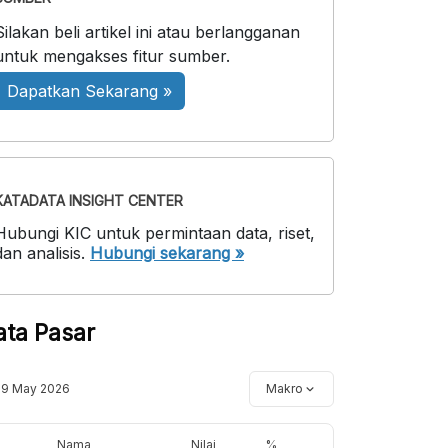
Silakan beli artikel ini atau berlangganan
untuk mengakses fitur sumber.
Dapatkan Sekarang »
KATADATA INSIGHT CENTER
Hubungi KIC untuk permintaan data, riset,
dan analisis.
Hubungi sekarang »
ata Pasar
19 May 2026
Makro
Nama
Nilai
%