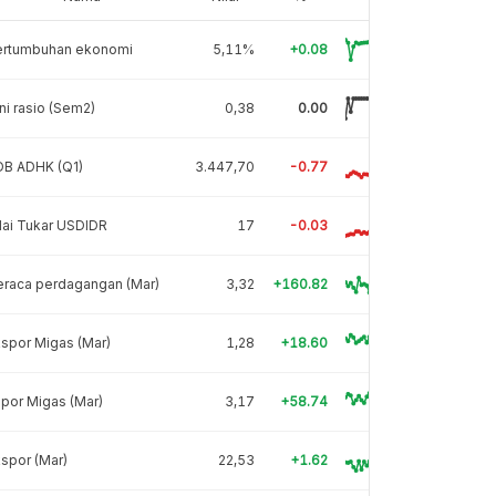
ertumbuhan ekonomi
5,11%
+0.08
ni rasio (Sem2)
0,38
0.00
DB ADHK (Q1)
3.447,70
-0.77
lai Tukar USDIDR
17
-0.03
eraca perdagangan (Mar)
3,32
+160.82
spor Migas (Mar)
1,28
+18.60
por Migas (Mar)
3,17
+58.74
spor (Mar)
22,53
+1.62