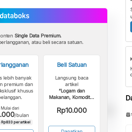
konten
Single Data Premium.
erlangganan, atau beli secara satuan.
rlangganan
Beli Satuan
s lebih banyak
Langsung baca
n premium dan
artikel
eksklusif khusus
“Logam dan
D
pelanggan.
Makanan, Komoditas
Utama Ekspor
Mulai dari
Rp10.000
Manufaktur RI
.000
/bulan
2024”.
 Rp833 per artikel
Dapatkan