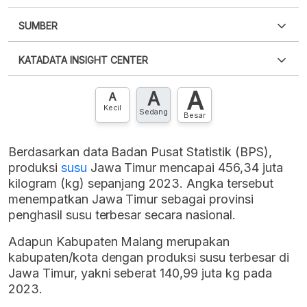
SUMBER
PDF
PNG
Silakan
login
untuk mengakses informasi ini
.
Belum
KATADATA INSIGHT CENTER
punya akun?
Silakan
Daftar sekarang
,
GRATIS!
XLS
EMBED
A
A
Hubungi sekarang »
A
Kecil
Sedang
Besar
Berdasarkan data Badan Pusat Statistik (BPS),
produksi
susu
Jawa Timur mencapai 456,34 juta
kilogram (kg) sepanjang 2023. Angka tersebut
menempatkan Jawa Timur sebagai provinsi
penghasil susu terbesar secara nasional.
Adapun Kabupaten Malang merupakan
kabupaten/kota dengan produksi susu terbesar di
Jawa Timur, yakni seberat 140,99 juta kg pada
2023.