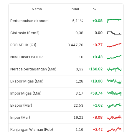
Nama
Nilai
%
Pertumbuhan ekonomi
5,11%
+0.08
Gini rasio (Sem2)
0,38
0.00
PDB ADHK (Q1)
3.447,70
-0.77
Nilai Tukar USDIDR
18
+0.43
Neraca perdagangan (Mar)
3,32
+160.82
Ekspor Migas (Mar)
1,28
+18.60
Impor Migas (Mar)
3,17
+58.74
Ekspor (Mar)
22,53
+1.62
Impor (Mar)
19,21
-8.08
Kunjungan Wisman (Feb)
1,16
-2.42