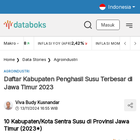
Indonesia
Masuk
Makro
18
2,42%
0,1
KAR USD/IDR
INFLASI YOY (APR)
INFLASI MOM (APR)
Home
Data Stories
Agroindustri
AGROINDUSTRI
Daftar Kabupaten Penghasil Susu Terbesar di
Jawa Timur 2023
Viva Budy Kusnandar
13/11/2024 16:55 WIB
10 Kabupaten/Kota Sentra Susu di Provinsi Jawa
Timur (2023*)