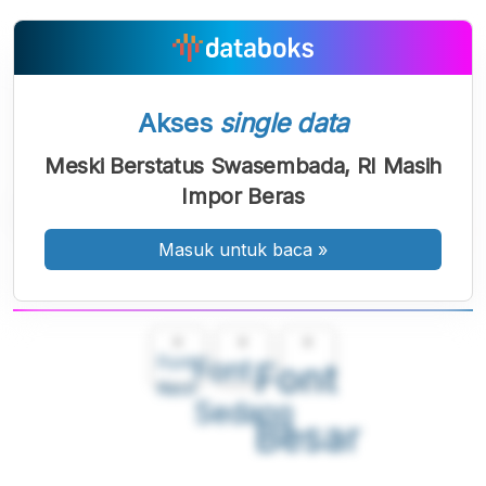
Akses
single data
Meski Berstatus Swasembada, RI Masih
Impor Beras
Masuk untuk baca
»
A
A
A
Font
Font
Font
Kecil
Sedang
Besar