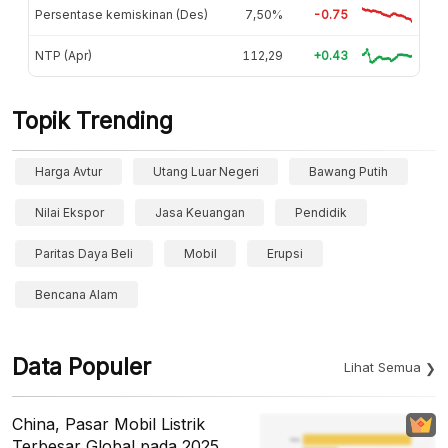
Persentase kemiskinan (Des)
7,50%
-0.75
NTP (Apr)
112,29
+0.43
Topik Trending
Harga Avtur
Utang Luar Negeri
Bawang Putih
Nilai Ekspor
Jasa Keuangan
Pendidik
Paritas Daya Beli
Mobil
Erupsi
Bencana Alam
Data Populer
Lihat Semua
China, Pasar Mobil Listrik
Terbesar Global pada 2025