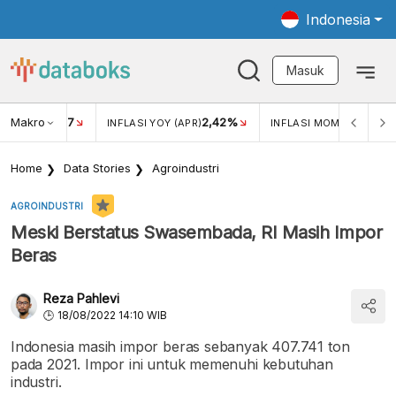
Indonesia
Masuk
Makro
17
2,42%
0,1
KAR USD/IDR
INFLASI YOY (APR)
INFLASI MOM (APR)
Home
Data Stories
Agroindustri
AGROINDUSTRI
Meski Berstatus Swasembada, RI Masih Impor
Beras
Reza Pahlevi
18/08/2022 14:10 WIB
Indonesia masih impor beras sebanyak 407.741 ton
pada 2021. Impor ini untuk memenuhi kebutuhan
industri.