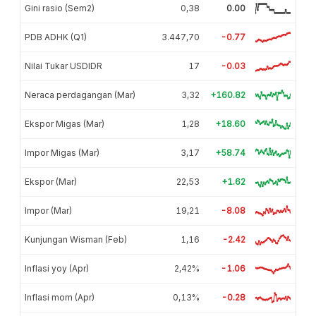
Gini rasio (Sem2)
0,38
0.00
PDB ADHK (Q1)
3.447,70
-0.77
Nilai Tukar USDIDR
17
-0.03
Neraca perdagangan (Mar)
3,32
+160.82
Ekspor Migas (Mar)
1,28
+18.60
Impor Migas (Mar)
3,17
+58.74
Ekspor (Mar)
22,53
+1.62
Impor (Mar)
19,21
-8.08
Kunjungan Wisman (Feb)
1,16
-2.42
Inflasi yoy (Apr)
2,42%
-1.06
Inflasi mom (Apr)
0,13%
-0.28