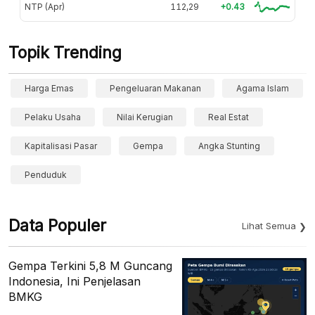
NTP (Apr)
112,29
+0.43
Topik Trending
Harga Emas
Pengeluaran Makanan
Agama Islam
Pelaku Usaha
Nilai Kerugian
Real Estat
Kapitalisasi Pasar
Gempa
Angka Stunting
Penduduk
Data Populer
Lihat Semua
Gempa Terkini 5,8 M Guncang
Indonesia, Ini Penjelasan
BMKG