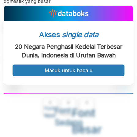
domestik yang besar.
Akses
single data
20 Negara Penghasil Kedelai Terbesar
Dunia, Indonesia di Urutan Bawah
Masuk untuk baca
»
A
A
A
Font
Font
Font
Kecil
Sedang
Besar