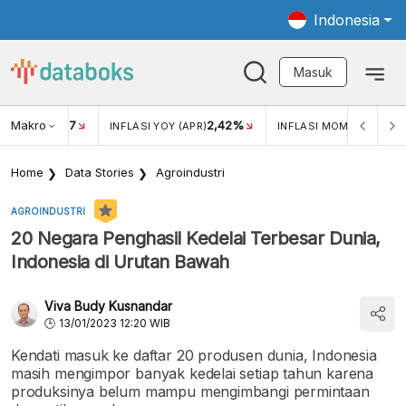
Indonesia
Masuk
Makro
17
2,42%
0,4
KAR USD/IDR
INFLASI YOY (APR)
INFLASI MOM (MAR)
Home
Data Stories
Agroindustri
AGROINDUSTRI
20 Negara Penghasil Kedelai Terbesar Dunia,
Indonesia di Urutan Bawah
Viva Budy Kusnandar
13/01/2023 12:20 WIB
Kendati masuk ke daftar 20 produsen dunia, Indonesia
masih mengimpor banyak kedelai setiap tahun karena
produksinya belum mampu mengimbangi permintaan