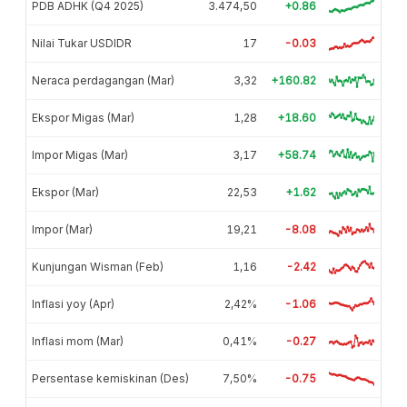
PDB ADHK (Q4 2025)
3.474,50
+0.86
Nilai Tukar USDIDR
17
-0.03
Neraca perdagangan (Mar)
3,32
+160.82
Ekspor Migas (Mar)
1,28
+18.60
Impor Migas (Mar)
3,17
+58.74
Ekspor (Mar)
22,53
+1.62
Impor (Mar)
19,21
-8.08
Kunjungan Wisman (Feb)
1,16
-2.42
Inflasi yoy (Apr)
2,42%
-1.06
Inflasi mom (Mar)
0,41%
-0.27
Persentase kemiskinan (Des)
7,50%
-0.75