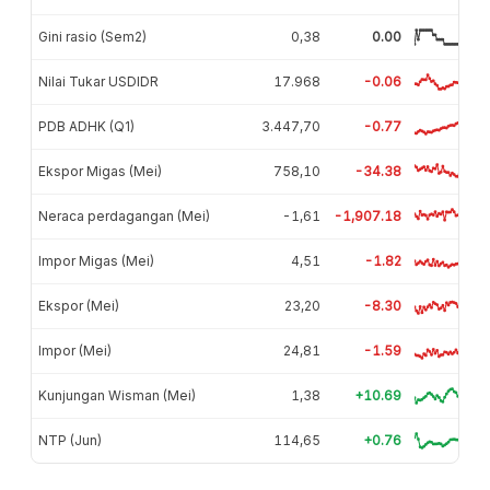
Gini rasio (Sem2)
0,38
0.00
Nilai Tukar USDIDR
17.968
-0.06
PDB ADHK (Q1)
3.447,70
-0.77
Ekspor Migas (Mei)
758,10
-34.38
Neraca perdagangan (Mei)
-1,61
-1,907.18
Impor Migas (Mei)
4,51
-1.82
Ekspor (Mei)
23,20
-8.30
Impor (Mei)
24,81
-1.59
Kunjungan Wisman (Mei)
1,38
+10.69
NTP (Jun)
114,65
+0.76