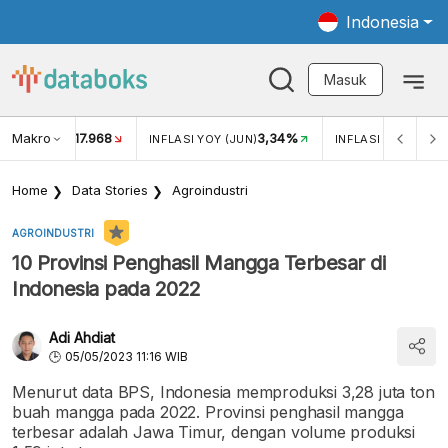
Indonesia
Masuk
Makro
17.968
3,34%
UKAR USD/IDR
INFLASI YOY (JUN)
INFLASI MOM (JUN
Home
Data Stories
Agroindustri
AGROINDUSTRI
10 Provinsi Penghasil Mangga Terbesar di
Indonesia pada 2022
Adi Ahdiat
05/05/2023 11:16 WIB
Menurut data BPS, Indonesia memproduksi 3,28 juta ton
buah mangga pada 2022. Provinsi penghasil mangga
terbesar adalah Jawa Timur, dengan volume produksi