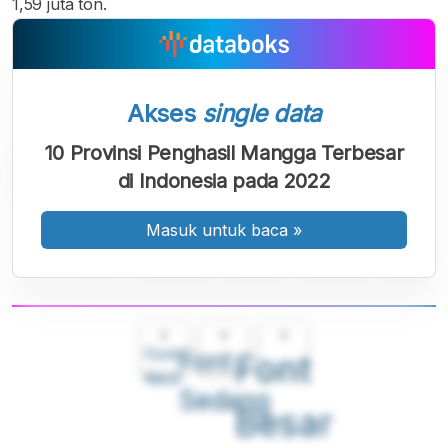
1,59 juta ton.
Akses
single data
10 Provinsi Penghasil Mangga Terbesar
di Indonesia pada 2022
Masuk untuk baca
»
A
A
A
Font
Font
Font
Kecil
Sedang
Besar