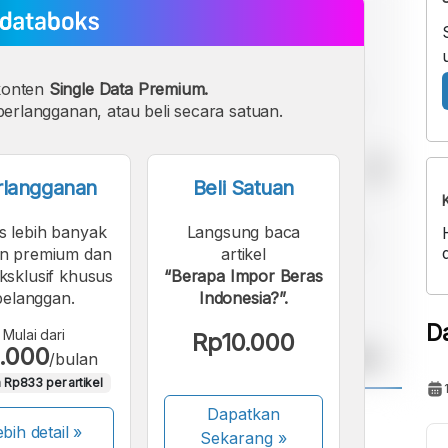
konten
Single Data Premium.
erlangganan, atau beli secara satuan.
rlangganan
Beli Satuan
s lebih banyak
Langsung baca
n premium dan
artikel
eksklusif khusus
“Berapa Impor Beras
pelanggan.
Indonesia?”.
D
Mulai dari
Rp10.000
.000
/bulan
 Rp833 per artikel
Dapatkan
A
A
bih detail »
Sekarang
»
ont