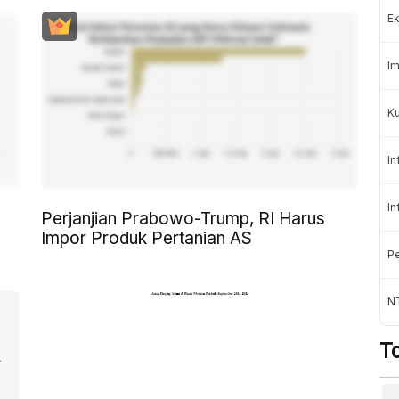
Ek
Im
Ku
In
In
Perjanjian Prabowo-Trump, RI Harus
Impor Produk Pertanian AS
Pe
N
T