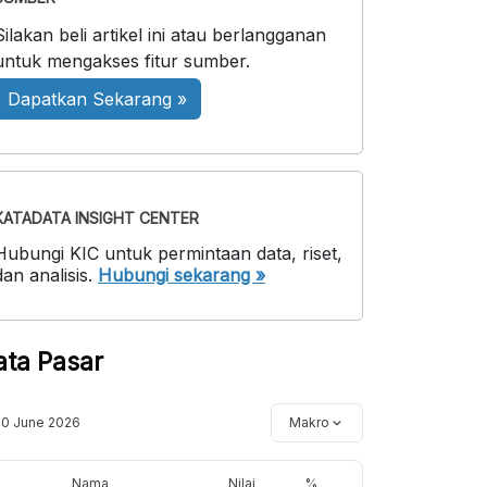
Silakan beli artikel ini atau berlangganan
untuk mengakses fitur sumber.
Dapatkan Sekarang »
KATADATA INSIGHT CENTER
Hubungi KIC untuk permintaan data, riset,
dan analisis.
Hubungi sekarang »
ata Pasar
10 June 2026
Makro
Nama
Nilai
%