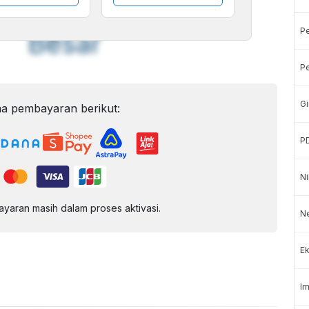
Font
Sedang
P
Besar
Pe
Gi
a pembayaran berikut:
P
Ni
aran masih dalam proses aktivasi.
Ne
Ek
Im