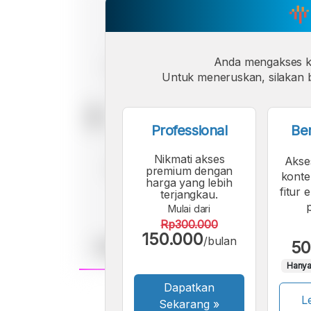
Anda mengakses 
Untuk meneruskan, silakan b
Professional
Be
Nikmati akses
Akse
premium dengan
konte
harga yang lebih
fitur 
terjangkau.
Mulai dari
Rp300.000
150.000
/bulan
50
Hanya
Dapatkan
A
Le
Font
Sekarang
»
F