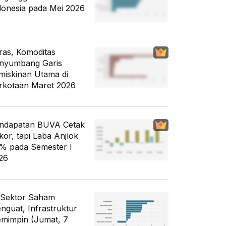
donesia pada Mei 2026
ras, Komoditas
nyumbang Garis
miskinan Utama di
rkotaan Maret 2026
ndapatan BUVA Cetak
kor, tapi Laba Anjlok
% pada Semester I
26
 Sektor Saham
nguat, Infrastruktur
mimpin (Jumat, 7