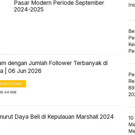
Pasar Modern Periode September
In
2024-2025
Be
Pe
Ke
Pe
am dengan Jumlah Follower Terbanyak di
ia | 06 Jun 2026
Pe
Re
UNICATIONS
89
 16:44 WIB
20
urut Daya Beli di Kepulauan Marshall 2024
10
Me
Me