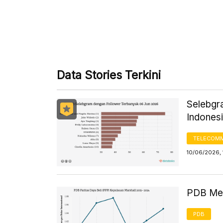
Data Stories Terkini
Selebgr
Indones
TELECOMM
10/06/2026,
PDB Men
PDB