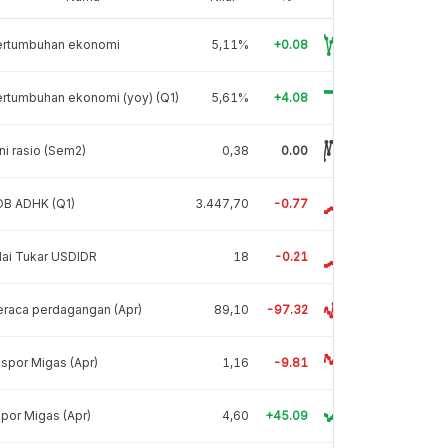
ertumbuhan ekonomi
5,11%
+0.08
rtumbuhan ekonomi (yoy) (Q1)
5,61%
+4.08
ni rasio (Sem2)
0,38
0.00
DB ADHK (Q1)
3.447,70
-0.77
lai Tukar USDIDR
18
-0.21
raca perdagangan (Apr)
89,10
-97.32
spor Migas (Apr)
1,16
-9.81
por Migas (Apr)
4,60
+45.09