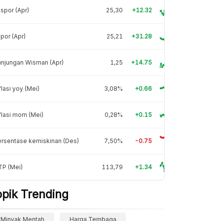
spor (Apr)
25,30
+12.32
por (Apr)
25,21
+31.28
njungan Wisman (Apr)
1,25
+14.75
flasi yoy (Mei)
3,08%
+0.66
flasi mom (Mei)
0,28%
+0.15
rsentase kemiskinan (Des)
7,50%
-0.75
TP (Mei)
113,79
+1.34
opik Trending
Minyak Mentah
Harga Tembaga