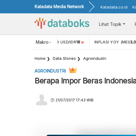
Katadata Media Network
Katadata.co.id
K
Lihat Topik
 (APR)
1,25
NILAI TUKAR USD/IDR
Makro
18
INFLASI YOY (MEI)
3,
Home
Data Stories
Agroindustri
AGROINDUSTRI
Berapa Impor Beras Indonesi
21/07/2017 17:43 WIB