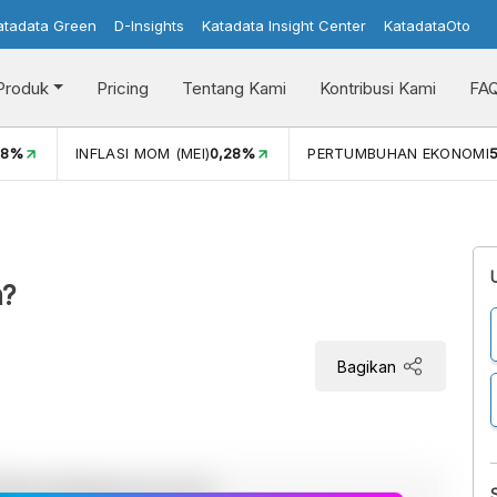
atadata Green
D-Insights
Katadata Insight Center
KatadataOto
Produk
Pricing
Tentang Kami
Kontribusi Kami
FA
08%
INFLASI MOM (MEI)
0,28%
PERTUMBUHAN EKONOMI
5
a?
Bagikan