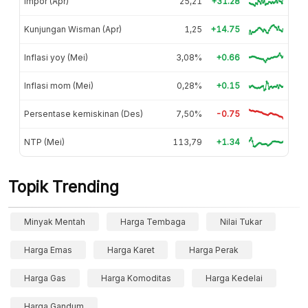
Impor (Apr)
25,21
+31.28
Kunjungan Wisman (Apr)
1,25
+14.75
Inflasi yoy (Mei)
3,08%
+0.66
Inflasi mom (Mei)
0,28%
+0.15
Persentase kemiskinan (Des)
7,50%
-0.75
NTP (Mei)
113,79
+1.34
Topik Trending
Minyak Mentah
Harga Tembaga
Nilai Tukar
Harga Emas
Harga Karet
Harga Perak
Harga Gas
Harga Komoditas
Harga Kedelai
Harga Gandum