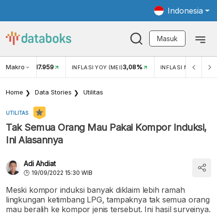
Indonesia
Masuk
Makro
17.959
3,08%
UKAR USD/IDR
INFLASI YOY (MEI)
INFLASI MOM (MEI)
Home
Data Stories
Utilitas
UTILITAS
Tak Semua Orang Mau Pakai Kompor Induksi,
Ini Alasannya
Adi Ahdiat
19/09/2022 15:30 WIB
Meski kompor induksi banyak diklaim lebih ramah
lingkungan ketimbang LPG, tampaknya tak semua orang
mau beralih ke kompor jenis tersebut. Ini hasil surveinya.