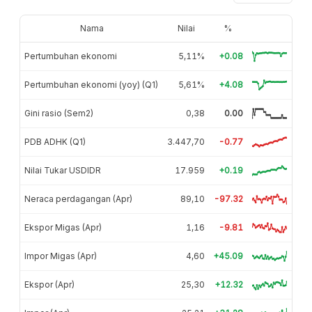
Nama
Nilai
%
Pertumbuhan ekonomi
5,11%
+0.08
Pertumbuhan ekonomi (yoy) (Q1)
5,61%
+4.08
Gini rasio (Sem2)
0,38
0.00
PDB ADHK (Q1)
3.447,70
-0.77
Nilai Tukar USDIDR
17.959
+0.19
Neraca perdagangan (Apr)
89,10
-97.32
Ekspor Migas (Apr)
1,16
-9.81
Impor Migas (Apr)
4,60
+45.09
Ekspor (Apr)
25,30
+12.32