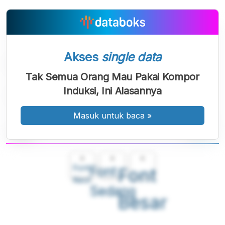
Akses
single data
Tak Semua Orang Mau Pakai Kompor
Induksi, Ini Alasannya
Masuk untuk baca
»
A
A
A
Font
Font
Font
Kecil
Sedang
Besar