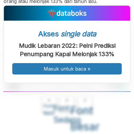
orang atau melonjak 133% dari tahun lalu.
Akses
single data
Mudik Lebaran 2022: Pelni Prediksi
Penumpang Kapal Melonjak 133%
Masuk untuk baca
»
A
A
A
Font
Font
Font
Kecil
Sedang
Besar