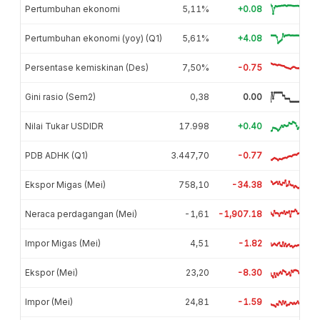
Pertumbuhan ekonomi
5,11%
+0.08
Pertumbuhan ekonomi (yoy) (Q1)
5,61%
+4.08
Persentase kemiskinan (Des)
7,50%
-0.75
Gini rasio (Sem2)
0,38
0.00
Nilai Tukar USDIDR
17.998
+0.40
PDB ADHK (Q1)
3.447,70
-0.77
Ekspor Migas (Mei)
758,10
-34.38
Neraca perdagangan (Mei)
-1,61
-1,907.18
Impor Migas (Mei)
4,51
-1.82
Ekspor (Mei)
23,20
-8.30
Impor (Mei)
24,81
-1.59