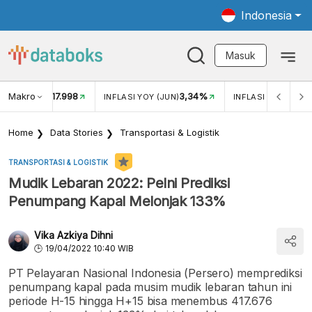
Indonesia
Masuk
Makro
17.998
3,34%
UKAR USD/IDR
INFLASI YOY (JUN)
INFLASI MOM (JUN
Home
Data Stories
Transportasi & Logistik
TRANSPORTASI & LOGISTIK
Mudik Lebaran 2022: Pelni Prediksi
Penumpang Kapal Melonjak 133%
Vika Azkiya Dihni
19/04/2022 10:40 WIB
PT Pelayaran Nasional Indonesia (Persero) memprediksi
penumpang kapal pada musim mudik lebaran tahun ini
periode H-15 hingga H+15 bisa menembus 417.676