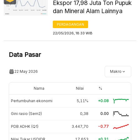
Ekspor 17,98 Juta Ton Pupuk
dan Mineral Alam Lainnya
PERDAGANGAN
22/05/2026, 18:33 WIB
Data Pasar
22 May 2026
Makro
Nama
Nilai
%
Pertumbuhan ekonomi
5,11%
+0.08
Gini rasio (Sem2)
0,38
0.00
PDB ADHK (Q1)
3.447,70
-0.77
Nilai Tukar USDIDR
17.653
+0.31