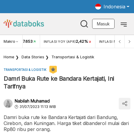
Indonesia
Masuk
Makro
17.653
2,42%
KAR USD/IDR
INFLASI YOY (APR)
INFLASI MOM (APR)
Home
Data Stories
Transportasi & Logistik
TRANSPORTASI & LOGISTIK
Damri Buka Rute ke Bandara Kertajati, Ini
Tarifnya
Nabilah Muhamad
31/07/2023 11:13 WIB
Damri buka rute ke Bandara Kertajati dari Bandung,
Cirebon, dan Kuningan. Harga tiket dibanderol mulai dari
Rp80 ribu per orang.