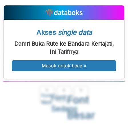
Akses
single data
Damri Buka Rute ke Bandara Kertajati,
Ini Tarifnya
Masuk untuk baca
»
A
A
A
Font
Font
Font
Kecil
Sedang
Besar