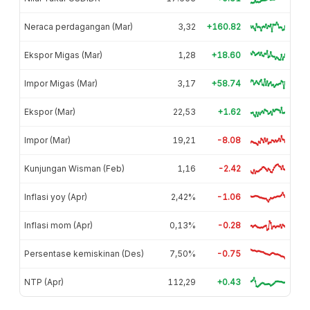
Neraca perdagangan (Mar)
3,32
+160.82
Ekspor Migas (Mar)
1,28
+18.60
Impor Migas (Mar)
3,17
+58.74
Ekspor (Mar)
22,53
+1.62
Impor (Mar)
19,21
-8.08
Kunjungan Wisman (Feb)
1,16
-2.42
Inflasi yoy (Apr)
2,42%
-1.06
Inflasi mom (Apr)
0,13%
-0.28
Persentase kemiskinan (Des)
7,50%
-0.75
NTP (Apr)
112,29
+0.43