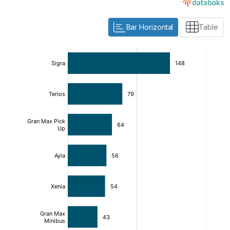
Bar Horizontal
Table
:
:
[/]
[/]
[bold]
[bold]