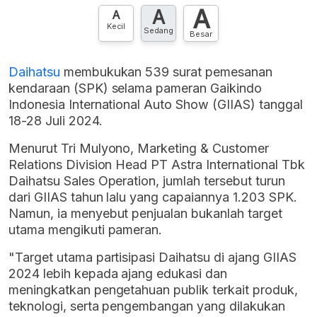
A
A
Hubungi sekarang »
A
Kecil
Sedang
Besar
Daihatsu
membukukan 539 surat pemesanan
kendaraan (SPK) selama pameran Gaikindo
Indonesia International Auto Show (GIIAS) tanggal
18-28 Juli 2024.
Menurut Tri Mulyono, Marketing & Customer
Relations Division Head PT Astra International Tbk
Daihatsu Sales Operation, jumlah tersebut turun
dari GIIAS tahun lalu yang capaiannya 1.203 SPK.
Namun, ia menyebut penjualan bukanlah target
utama mengikuti pameran.
"Target utama partisipasi Daihatsu di ajang GIIAS
2024 lebih kepada ajang edukasi dan
meningkatkan pengetahuan publik terkait produk,
teknologi, serta pengembangan yang dilakukan