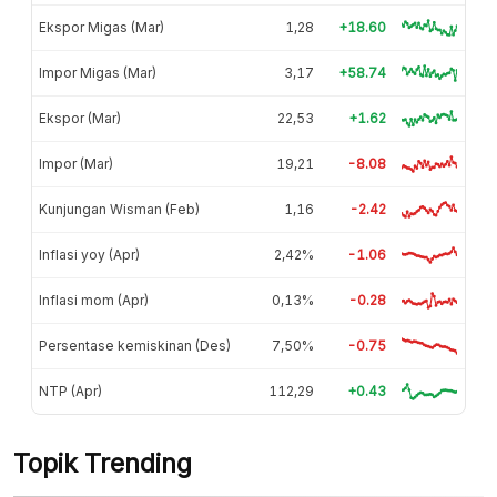
Ekspor Migas (Mar)
1,28
+18.60
Impor Migas (Mar)
3,17
+58.74
Ekspor (Mar)
22,53
+1.62
Impor (Mar)
19,21
-8.08
Kunjungan Wisman (Feb)
1,16
-2.42
Inflasi yoy (Apr)
2,42%
-1.06
Inflasi mom (Apr)
0,13%
-0.28
Persentase kemiskinan (Des)
7,50%
-0.75
NTP (Apr)
112,29
+0.43
Topik Trending