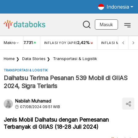
Indonesia
Masuk
Makro
17.731
2,42%
KAR USD/IDR
INFLASI YOY (APR)
INFLASI MOM (APR)
Home
Data Stories
Transportasi & Logistik
TRANSPORTASI & LOGISTIK
Daihatsu Terima Pesanan 539 Mobil di GIIAS
2024, Sigra Terlaris
Nabilah Muhamad
07/08/2024 09:51 WIB
Jenis Mobil Daihatsu dengan Pemesanan
Terbanyak di GIIAS (18-28 Juli 2024)