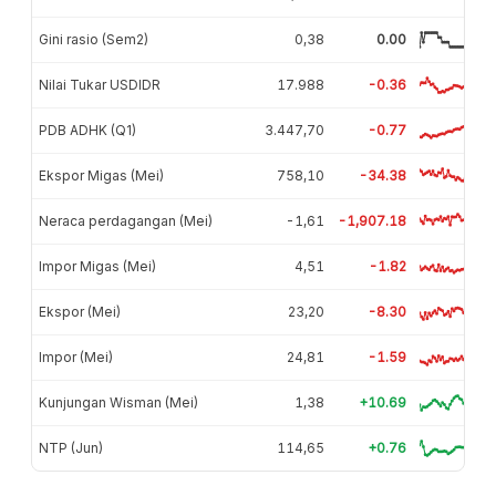
Gini rasio (Sem2)
0,38
0.00
Nilai Tukar USDIDR
17.988
-0.36
PDB ADHK (Q1)
3.447,70
-0.77
Ekspor Migas (Mei)
758,10
-34.38
Neraca perdagangan (Mei)
-1,61
-1,907.18
Impor Migas (Mei)
4,51
-1.82
Ekspor (Mei)
23,20
-8.30
Impor (Mei)
24,81
-1.59
Kunjungan Wisman (Mei)
1,38
+10.69
NTP (Jun)
114,65
+0.76