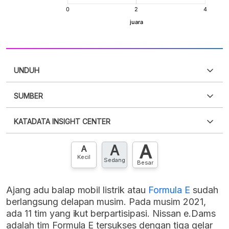
UNDUH
SUMBER
PDF
PNG
Silakan
login
untuk mengakses informasi ini
.
Belum
KATADATA INSIGHT CENTER
punya akun?
Silakan
Daftar sekarang
,
GRATIS!
XLS
EMBED
A
A
Hubungi sekarang »
A
Kecil
Sedang
Besar
Ajang adu balap mobil listrik atau
Formula E
sudah
berlangsung delapan musim. Pada musim 2021,
ada 11 tim yang ikut berpartisipasi. Nissan e.Dams
adalah tim Formula E tersukses dengan tiga gelar