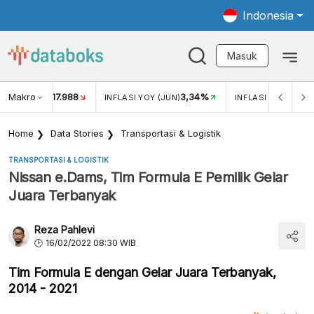
Indonesia
Masuk
Makro
17.988
3,34%
UKAR USD/IDR
INFLASI YOY (JUN)
INFLASI MOM (JUN
Home
Data Stories
Transportasi & Logistik
TRANSPORTASI & LOGISTIK
Nissan e.Dams, Tim Formula E Pemilik Gelar
Juara Terbanyak
Reza Pahlevi
16/02/2022 08:30 WIB
Tim Formula E dengan Gelar Juara Terbanyak,
2014 - 2021