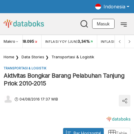
Indonesia
Masuk
Makro
18.095
3,34%
UKAR USD/IDR
INFLASI YOY (JUN)
INFLASI MOM (JUN
Home
Data Stories
Transportasi & Logistik
TRANSPORTASI & LOGISTIK
Aktivitas Bongkar Barang Pelabuhan Tanjung
Priok 2010-2015
04/08/2016 17:37 WIB
Bar Horizontal
Table