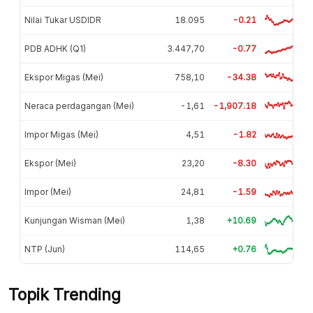
Nilai Tukar USDIDR
18.095
-0.21
PDB ADHK (Q1)
3.447,70
-0.77
Ekspor Migas (Mei)
758,10
-34.38
Neraca perdagangan (Mei)
-1,61
-1,907.18
Impor Migas (Mei)
4,51
-1.82
Ekspor (Mei)
23,20
-8.30
Impor (Mei)
24,81
-1.59
Kunjungan Wisman (Mei)
1,38
+10.69
NTP (Jun)
114,65
+0.76
Topik Trending