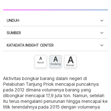
UNDUH
SUMBER
PDF
PNG
Silakan
login
untuk mengakses informasi ini
.
Belum
KATADATA INSIGHT CENTER
punya akun?
Silakan
Daftar sekarang
,
GRATIS!
XLS
EMBED
A
A
Hubungi sekarang »
A
Kecil
Sedang
Besar
Aktivitas bongkar barang dalam negeri di
Pelabuhan Tanjung Priok mencapai puncaknya
pada 2012 dimana volumenya barang yang
dibongkar mencapai 17,9 juta ton. Namun, setelah
itu terus mengalami penurunan hingga mencapai ke
titik terendahnya pada 2015 dengan volumenya