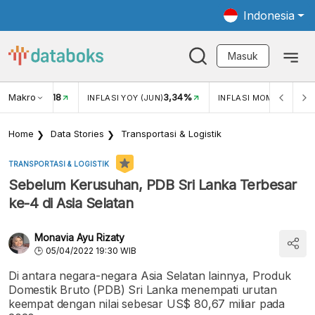
Indonesia
Masuk
Makro
18
3,34%
0,
UKAR USD/IDR
INFLASI YOY (JUN)
INFLASI MOM (JUN)
Home
Data Stories
Transportasi & Logistik
TRANSPORTASI & LOGISTIK
Sebelum Kerusuhan, PDB Sri Lanka Terbesar
ke-4 di Asia Selatan
Monavia Ayu Rizaty
05/04/2022 19:30 WIB
Di antara negara-negara Asia Selatan lainnya, Produk
Domestik Bruto (PDB) Sri Lanka menempati urutan
keempat dengan nilai sebesar US$ 80,67 miliar pada