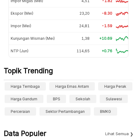
Impor Migas (Mei)
4,51
-1.82
Ekspor (Mei)
23,20
-8.30
Impor (Mei)
24,81
-1.59
Kunjungan Wisman (Mei)
1,38
+10.69
NTP (Jun)
114,65
+0.76
Topik Trending
Harga Tembaga
Harga Emas Antam
Harga Perak
Harga Gandum
BPS
Sekolah
Sulawesi
Perceraian
Sektor Pertambangan
BMKG
Data Populer
Lihat Semua