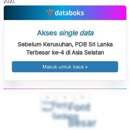
2020.
Akses
single data
Sebelum Kerusuhan, PDB Sri Lanka
Terbesar ke-4 di Asia Selatan
Masuk untuk baca
»
A
A
A
Font
Font
Font
Kecil
Sedang
Besar