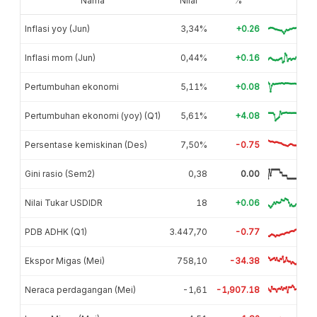
Nama
Nilai
%
Inflasi yoy (Jun)
3,34%
+0.26
Inflasi mom (Jun)
0,44%
+0.16
Pertumbuhan ekonomi
5,11%
+0.08
Pertumbuhan ekonomi (yoy) (Q1)
5,61%
+4.08
Persentase kemiskinan (Des)
7,50%
-0.75
Gini rasio (Sem2)
0,38
0.00
Nilai Tukar USDIDR
18
+0.06
PDB ADHK (Q1)
3.447,70
-0.77
Ekspor Migas (Mei)
758,10
-34.38
Neraca perdagangan (Mei)
-1,61
-1,907.18