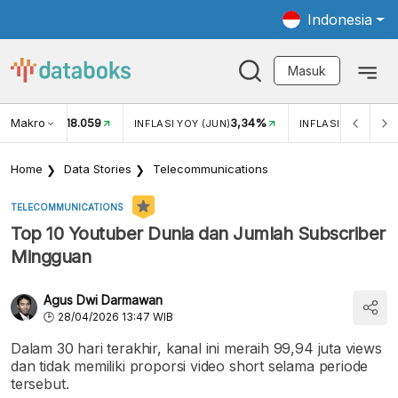
Indonesia
Masuk
Makro
18.059
3,34%
UKAR USD/IDR
INFLASI YOY (JUN)
INFLASI MOM (JUN
Home
Data Stories
Telecommunications
TELECOMMUNICATIONS
Top 10 Youtuber Dunia dan Jumlah Subscriber
Mingguan
Agus Dwi Darmawan
28/04/2026 13:47 WIB
Dalam 30 hari terakhir, kanal ini meraih 99,94 juta views
dan tidak memiliki proporsi video short selama periode
tersebut.