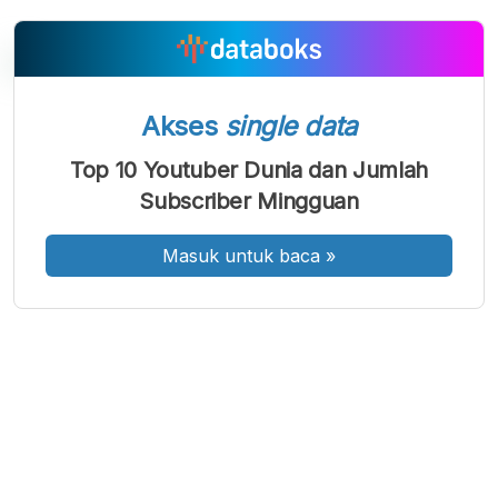
Akses
single data
A
A
A
Font
Font
Font
Top 10 Youtuber Dunia dan Jumlah
Kecil
Subscriber Mingguan
Sedang
Besar
Masuk untuk baca
»