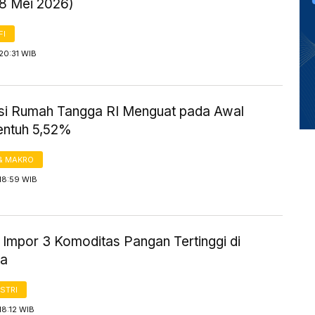
18 Mei 2026)
FI
20:31 WIB
i Rumah Tangga RI Menguat pada Awal
entuh 5,52%
& MAKRO
18:59 WIB
 Impor 3 Komoditas Pangan Tertinggi di
ia
STRI
18:12 WIB