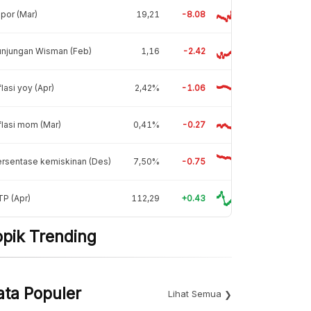
por (Mar)
19,21
-8.08
unjungan Wisman (Feb)
1,16
-2.42
flasi yoy (Apr)
2,42%
-1.06
flasi mom (Mar)
0,41%
-0.27
rsentase kemiskinan (Des)
7,50%
-0.75
P (Apr)
112,29
+0.43
opik Trending
ata Populer
Lihat Semua