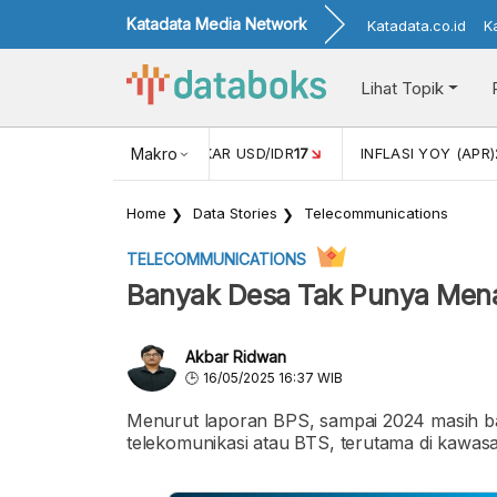
Katadata Media Network
Katadata.co.id
K
Lihat Topik
 (FEB)
1,16
NILAI TUKAR USD/IDR
Makro
17
INFLASI YOY (APR)
2,
Home
Data Stories
Telecommunications
TELECOMMUNICATIONS
Banyak Desa Tak Punya Mena
Akbar Ridwan
16/05/2025 16:37 WIB
Menurut laporan BPS, sampai 2024 masih ba
telekomunikasi atau BTS, terutama di kawa