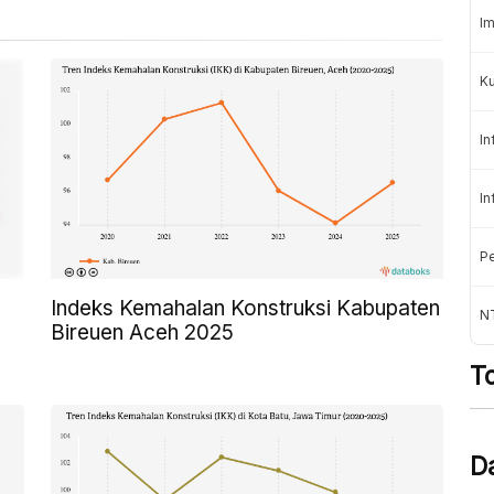
Im
K
In
In
Pe
Indeks Kemahalan Konstruksi Kabupaten
NT
Bireuen Aceh 2025
T
D