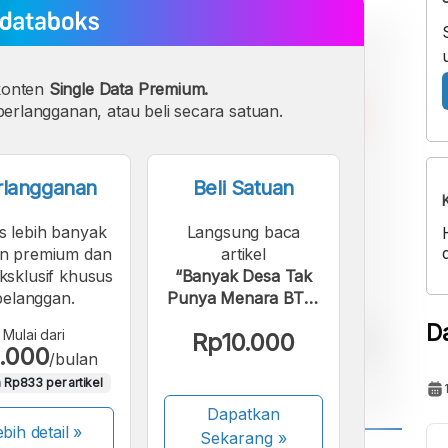
konten
Single Data Premium.
erlangganan, atau beli secara satuan.
rlangganan
Beli Satuan
s lebih banyak
Langsung baca
n premium dan
artikel
eksklusif khusus
“Banyak Desa Tak
pelanggan.
Punya Menara BTS,
Terutama di Maluku-
D
Mulai dari
Rp10.000
Papua”.
.000
/bulan
 Rp833 per artikel
Dapatkan
bih detail »
Sekarang
»