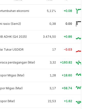
ertumbuhan ekonomi
5,11%
+0.08
ni rasio (Sem2)
0,38
0.00
DB ADHK (Q4 2025)
3.474,50
+0.86
lai Tukar USDIDR
17
-0.03
eraca perdagangan (Mar)
3,32
+160.82
spor Migas (Mar)
1,28
+18.60
por Migas (Mar)
3,17
+58.74
spor (Mar)
22,53
+1.62