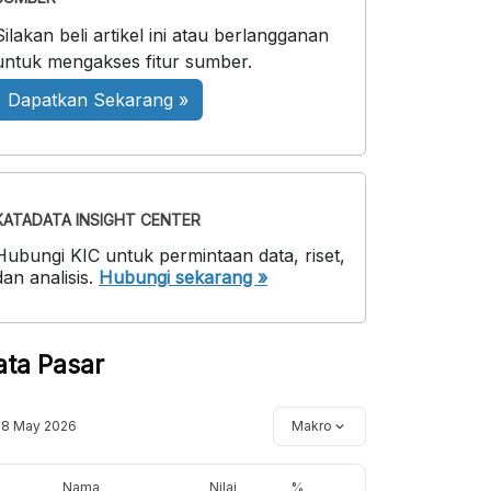
Silakan beli artikel ini atau berlangganan
untuk mengakses fitur sumber.
Dapatkan Sekarang »
KATADATA INSIGHT CENTER
Hubungi KIC untuk permintaan data, riset,
dan analisis.
Hubungi sekarang »
ata Pasar
18 May 2026
Makro
Nama
Nilai
%