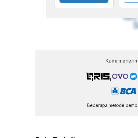
A
Font
F
Kecil
Kami menerim
Beberapa metode pembay