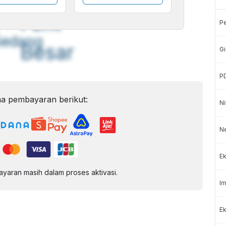
A
A
ont
Font
P
Sedang
Besar
Gi
P
a pembayaran berikut:
Ni
N
Ek
aran masih dalam proses aktivasi.
Im
Ek