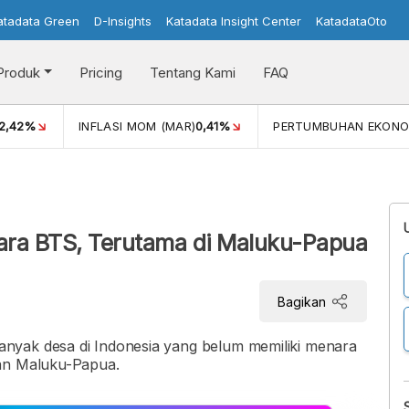
atadata Green
D-Insights
Katadata Insight Center
KatadataOto
Produk
Pricing
Tentang Kami
FAQ
42%
INFLASI MOM (MAR)
0,41%
PERTUMBUHAN EKONOMI
ra BTS, Terutama di Maluku-Papua
Bagikan
nyak desa di Indonesia yang belum memiliki menara
san Maluku-Papua.