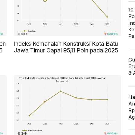
10
Po
In
Ka
Pe
en
Indeks Kemahalan Konstruksi Kota Batu
6
Jawa Timur Capai 95,11 Poin pada 2025
Gu
Er
8 
Ha
An
Rp
Ag