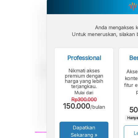
Anda mengakses 
Untuk meneruskan, silakan b
Professional
Be
Nikmati akses
Akse
premium dengan
konte
harga yang lebih
fitur 
terjangkau.
Mulai dari
Rp300.000
150.000
/bulan
50
Hanya
Dapatkan
Le
Sekarang
»