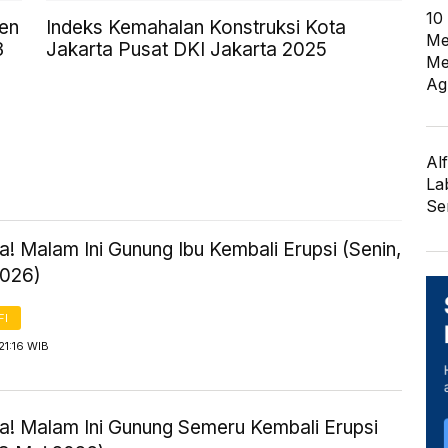
10
en
Indeks Kemahalan Konstruksi Kota
Me
3
Jakarta Pusat DKI Jakarta 2025
Me
Ag
Al
La
Se
! Malam Ini Gunung Ibu Kembali Erupsi (Senin,
2026)
FI
21:16 WIB
! Malam Ini Gunung Semeru Kembali Erupsi