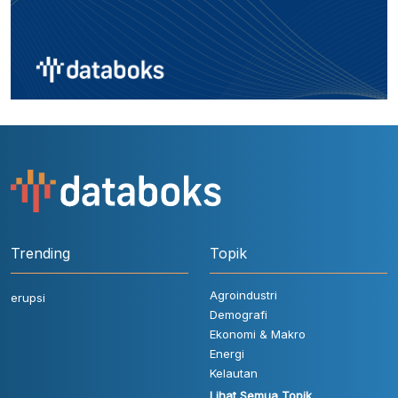
Trending
Topik
Agroindustri
erupsi
Demografi
Ekonomi & Makro
Energi
Kelautan
Lihat Semua Topik