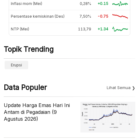
Inflasi mom (Mei)
0,28%
+0.15
Persentase kemiskinan (Des)
7,50%
-0.75
NTP (Mei)
113,79
+1.34
Topik Trending
Erupsi
Data Populer
Lihat Semua
Update Harga Emas Hari Ini
Antam di Pegadaian (9
Agustus 2026)