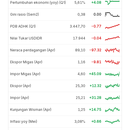
Pertumbuhan ekonomi (yoy) (Q1)
5,61%
+4.08
Gini rasio (Sem2)
0,38
0.00
PDB ADHK (Q1)
3.447,70
-0.77
Nilai Tukar USDIDR
17.944
-0.04
Neraca perdagangan (Apr)
89,10
-97.32
Ekspor Migas (Apr)
1,16
-9.81
Impor Migas (Apr)
4,60
+45.09
Ekspor (Apr)
25,30
+12.32
Impor (Apr)
25,21
+31.28
Kunjungan Wisman (Apr)
1,25
+14.75
Inflasi yoy (Mei)
3,08%
+0.66