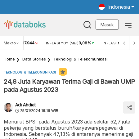
Indonesia
Masuk
Makro
17.944
3,08%
UKAR USD/IDR
INFLASI YOY (MEI)
INFLASI MOM (MEI)
Home
Data Stories
Teknologi & Telekomunikasi
TEKNOLOGI & TELEKOMUNIKASI
24,8 Juta Karyawan Terima Gaji di Bawah UMP
pada Agustus 2023
Adi Ahdiat
25/01/2024 16:16 WIB
Menurut BPS, pada Agustus 2023 ada sekitar 52,7 juta
pekerja yang berstatus buruh/karyawan/pegawai di
Indonesia. Sebanyak 47,13% di antaranya menerima gaji