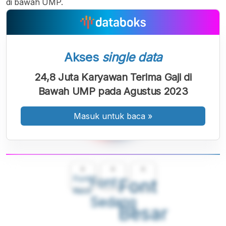
di bawah UMP.
Akses
single data
24,8 Juta Karyawan Terima Gaji di
Bawah UMP pada Agustus 2023
Masuk untuk baca
»
A
A
A
Font
Font
Font
Kecil
Sedang
Besar