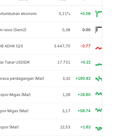
ertumbuhan ekonomi
5,11%
+0.08
ni rasio (Sem2)
0,38
0.00
DB ADHK (Q1)
3.447,70
-0.77
lai Tukar USDIDR
17.731
+0.22
eraca perdagangan (Mar)
3,32
+160.82
spor Migas (Mar)
1,28
+18.60
por Migas (Mar)
3,17
+58.74
spor (Mar)
22,53
+1.62