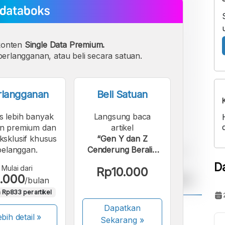
konten
Single Data Premium.
erlangganan, atau beli secara satuan.
rlangganan
Beli Satuan
s lebih banyak
Langsung baca
n premium dan
artikel
eksklusif khusus
“Gen Y dan Z
pelanggan.
Cenderung Beralih
ke Platform Online”.
D
Mulai dari
Rp10.000
.000
/bulan
 Rp833 per artikel
Dapatkan
A
A
bih detail »
Sekarang
»
ont