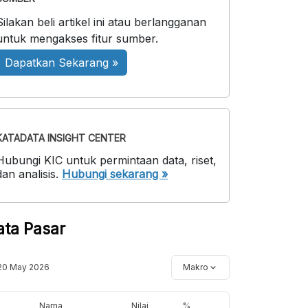
Silakan beli artikel ini atau berlangganan
untuk mengakses fitur sumber.
Dapatkan Sekarang »
KATADATA INSIGHT CENTER
Hubungi KIC untuk permintaan data, riset,
dan analisis.
Hubungi sekarang »
ata Pasar
20 May 2026
Makro
Nama
Nilai
%