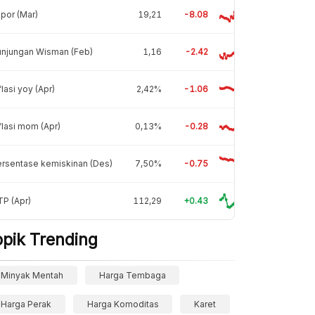
por (Mar)
19,21
-8.08
unjungan Wisman (Feb)
1,16
-2.42
flasi yoy (Apr)
2,42%
-1.06
flasi mom (Apr)
0,13%
-0.28
rsentase kemiskinan (Des)
7,50%
-0.75
P (Apr)
112,29
+0.43
opik Trending
Minyak Mentah
Harga Tembaga
Harga Perak
Harga Komoditas
Karet