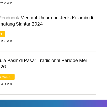
12:21 WIB
Penduduk Menurut Umur dan Jenis Kelamin di
matang Siantar 2024
FI
12:21 WIB
la Pasir di Pasar Tradisional Periode Mei
026
& MAKRO
12:15 WIB