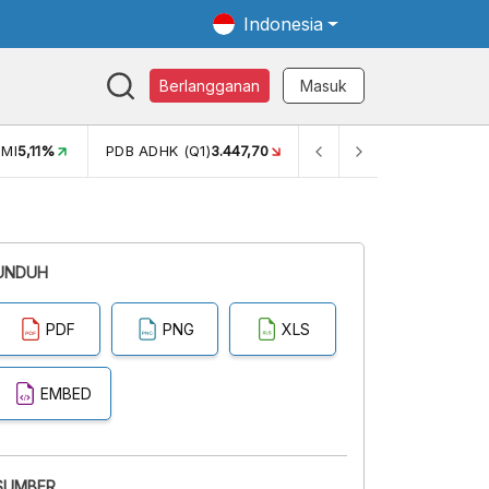
Indonesia
Berlangganan
Masuk
MI
5,11%
PDB ADHK (Q1)
3.447,70
GINI RASIO (SEM2)
0,38
UNDUH
PDF
PNG
XLS
EMBED
SUMBER