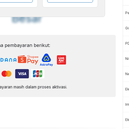
Font
Sedang
P
Besar
Gi
P
a pembayaran berikut:
Ni
N
aran masih dalam proses aktivasi.
Ek
Im
Ek