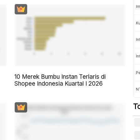
Im
K
In
In
Pe
10 Merek Bumbu Instan Terlaris di
Shopee Indonesia Kuartal I 2026
NT
T