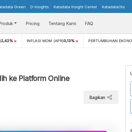
atadata Green
D-Insights
Katadata Insight Center
KatadataOto
Produk
Pricing
Tentang Kami
FAQ
)
2,42%
INFLASI MOM (APR)
0,13%
PERTUMBUHAN EKONO
i
h ke Platform Online
Bagikan