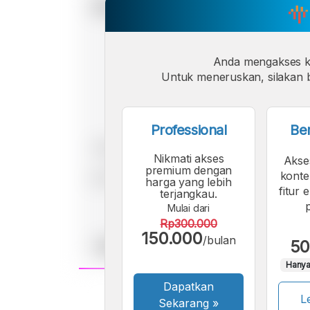
Anda mengakses 
Untuk meneruskan, silakan b
Professional
Be
Nikmati akses
Akse
premium dengan
konte
harga yang lebih
fitur 
terjangkau.
Mulai dari
Rp300.000
150.000
/bulan
50
Hanya
Dapatkan
A
Le
Font
Sekarang
»
F