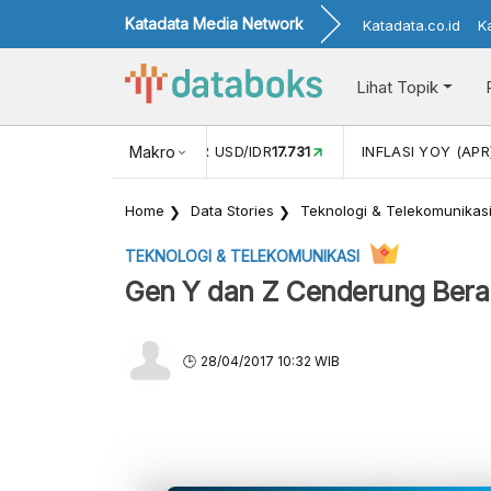
Katadata Media Network
Katadata.co.id
K
Lihat Topik
 (FEB)
1,16
NILAI TUKAR USD/IDR
Makro
17.731
INFLASI YOY (APR
Home
Data Stories
Teknologi & Telekomunikas
TEKNOLOGI & TELEKOMUNIKASI
Gen Y dan Z Cenderung Berali
28/04/2017 10:32 WIB