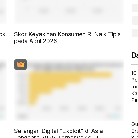
ok
Skor Keyakinan Konsumen RI Naik Tipis
pada April 2026
D
10
Po
In
Ka
Pe
Gu
Serangan Digital "Exploit" di Asia
Er
Tenggara 2025, Terbanyak di RI
8 