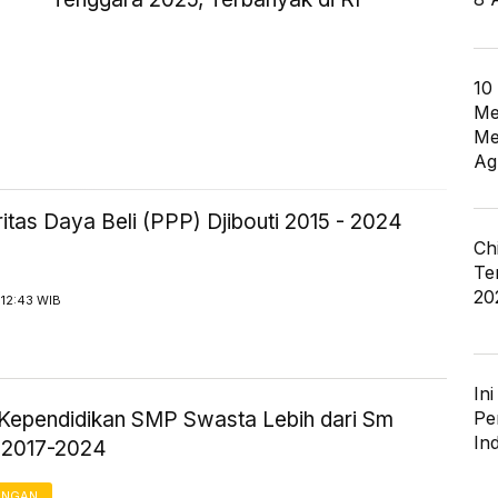
10
Me
Me
Ag
tas Daya Beli (PPP) Djibouti 2015 - 2024
Ch
Te
20
 12:43 WIB
In
Pe
Kependidikan SMP Swasta Lebih dari Sm
In
 2017-2024
ANGAN