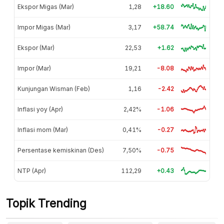
Ekspor Migas (Mar)
1,28
+18.60
Impor Migas (Mar)
3,17
+58.74
Ekspor (Mar)
22,53
+1.62
Impor (Mar)
19,21
-8.08
Kunjungan Wisman (Feb)
1,16
-2.42
Inflasi yoy (Apr)
2,42%
-1.06
Inflasi mom (Mar)
0,41%
-0.27
Persentase kemiskinan (Des)
7,50%
-0.75
NTP (Apr)
112,29
+0.43
Topik Trending