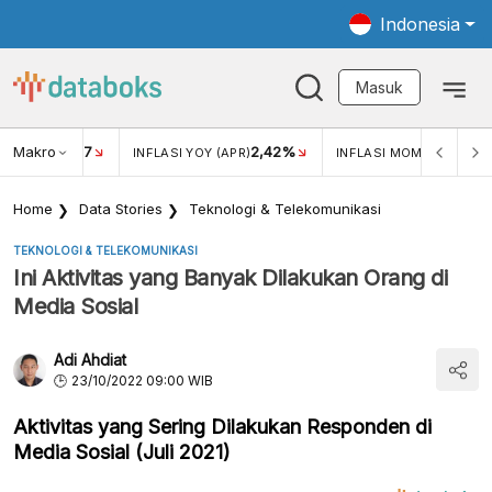
Indonesia
Masuk
Makro
17
2,42%
0,4
KAR USD/IDR
INFLASI YOY (APR)
INFLASI MOM (MAR)
Home
Data Stories
Teknologi & Telekomunikasi
TEKNOLOGI & TELEKOMUNIKASI
Ini Aktivitas yang Banyak Dilakukan Orang di
Media Sosial
Adi Ahdiat
23/10/2022 09:00 WIB
Aktivitas yang Sering Dilakukan Responden di
Media Sosial (Juli 2021)