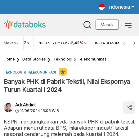
Indonesia
Masuk
Makro
17
2,42%
0,4
KAR USD/IDR
INFLASI YOY (APR)
INFLASI MOM (MAR)
Home
Data Stories
Teknologi & Telekomunikasi
TEKNOLOGI & TELEKOMUNIKASI
Banyak PHK di Pabrik Tekstil, Nilai Ekspornya
Turun Kuartal I 2024
Adi Ahdiat
11/06/2024 16:06 WIB
KSPN mengungkapkan ada banyak PHK di pabrik tekstil.
Adapun menurut data BPS, nilai ekspor industri tekstil
nasional cenderung melemah pada kuartal I 2024.