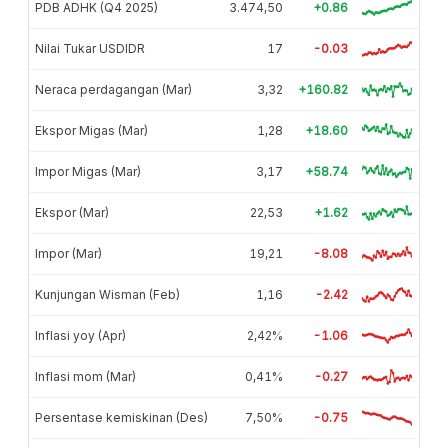
PDB ADHK (Q4 2025)
3.474,50
+0.86
Nilai Tukar USDIDR
17
-0.03
Neraca perdagangan (Mar)
3,32
+160.82
Ekspor Migas (Mar)
1,28
+18.60
Impor Migas (Mar)
3,17
+58.74
Ekspor (Mar)
22,53
+1.62
Impor (Mar)
19,21
-8.08
Kunjungan Wisman (Feb)
1,16
-2.42
Inflasi yoy (Apr)
2,42%
-1.06
Inflasi mom (Mar)
0,41%
-0.27
Persentase kemiskinan (Des)
7,50%
-0.75