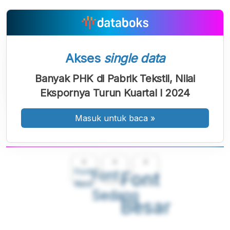
Akses
single data
Banyak PHK di Pabrik Tekstil, Nilai
Ekspornya Turun Kuartal I 2024
Masuk untuk baca
»
A
A
A
Font
Font
Font
Kecil
Sedang
Besar