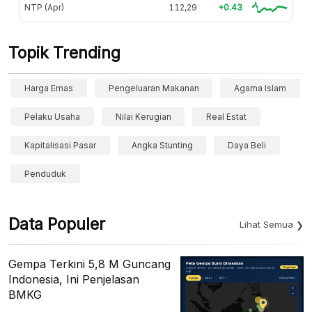
NTP (Apr)
112,29
+0.43
Topik Trending
Harga Emas
Pengeluaran Makanan
Agama Islam
Pelaku Usaha
Nilai Kerugian
Real Estat
Kapitalisasi Pasar
Angka Stunting
Daya Beli
Penduduk
Data Populer
Lihat Semua
Gempa Terkini 5,8 M Guncang
Indonesia, Ini Penjelasan
BMKG