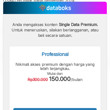
US$41,66 miliar pada September 2024.
Anda mengakses konten
Single Data Premium.
Untuk meneruskan, silakan berlangganan, atau
beli secara satuan.
Professional
Nikmati akses premium dengan harga yang
lebih terjangkau.
Mulai dari
150.000
Rp300.000
/bulan
A
A
A
Font
Font
Font
Kecil
Sedang
Besar