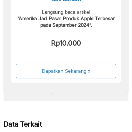
Langsung baca artikel
“Amerika Jadi Pasar Produk Apple Terbesar
pada September 2024”.
Kami menerima pembayaran berikut:
Rp10.000
Dapatkan Sekarang
»
Beberapa metode pembayaran masih dalam
proses aktivasi.
Data Terkait