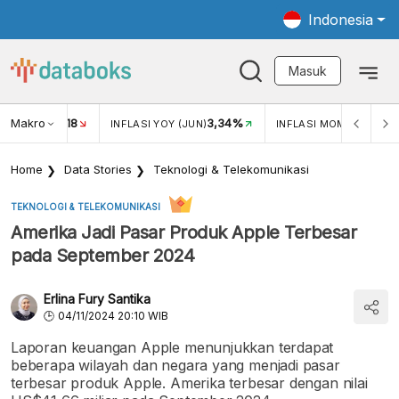
Indonesia
Masuk
Makro
18
3,34%
0,
UKAR USD/IDR
INFLASI YOY (JUN)
INFLASI MOM (JUN)
Home
Data Stories
Teknologi & Telekomunikasi
TEKNOLOGI & TELEKOMUNIKASI
Amerika Jadi Pasar Produk Apple Terbesar
pada September 2024
Erlina Fury Santika
04/11/2024 20:10 WIB
Laporan keuangan Apple menunjukkan terdapat
beberapa wilayah dan negara yang menjadi pasar
terbesar produk Apple. Amerika terbesar dengan nilai