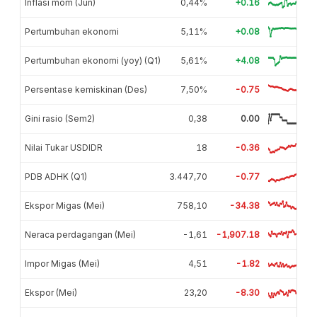
Inflasi mom (Jun)
0,44%
+0.16
Pertumbuhan ekonomi
5,11%
+0.08
Pertumbuhan ekonomi (yoy) (Q1)
5,61%
+4.08
Persentase kemiskinan (Des)
7,50%
-0.75
Gini rasio (Sem2)
0,38
0.00
Nilai Tukar USDIDR
18
-0.36
PDB ADHK (Q1)
3.447,70
-0.77
Ekspor Migas (Mei)
758,10
-34.38
Neraca perdagangan (Mei)
-1,61
-1,907.18
Impor Migas (Mei)
4,51
-1.82
Ekspor (Mei)
23,20
-8.30