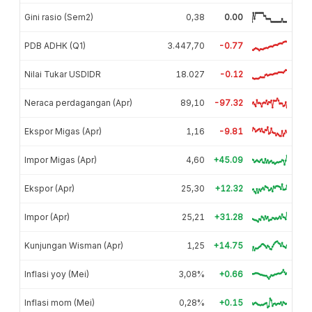
Gini rasio (Sem2)
0,38
0.00
PDB ADHK (Q1)
3.447,70
-0.77
Nilai Tukar USDIDR
18.027
-0.12
Neraca perdagangan (Apr)
89,10
-97.32
Ekspor Migas (Apr)
1,16
-9.81
Impor Migas (Apr)
4,60
+45.09
Ekspor (Apr)
25,30
+12.32
Impor (Apr)
25,21
+31.28
Kunjungan Wisman (Apr)
1,25
+14.75
Inflasi yoy (Mei)
3,08%
+0.66
Inflasi mom (Mei)
0,28%
+0.15