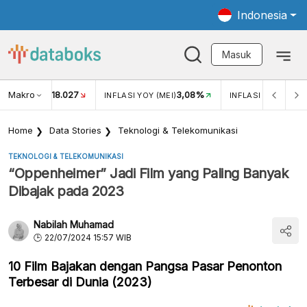
Indonesia
Masuk
Makro
18.027
3,08%
UKAR USD/IDR
INFLASI YOY (MEI)
INFLASI MOM (MEI)
Home
Data Stories
Teknologi & Telekomunikasi
TEKNOLOGI & TELEKOMUNIKASI
“Oppenheimer” Jadi Film yang Paling Banyak
Dibajak pada 2023
Nabilah Muhamad
22/07/2024 15:57 WIB
10 Film Bajakan dengan Pangsa Pasar Penonton
Terbesar di Dunia (2023)