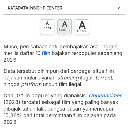
Silakan
login
untuk mengakses informasi ini
.
Belum
KATADATA INSIGHT CENTER
punya akun?
Silakan
Daftar sekarang
,
GRATIS!
XLS
EMBED
A
A
Hubungi sekarang »
A
Kecil
Sedang
Besar
Muso, perusahaan anti-pembajakan asal Inggris,
merilis daftar 10
film
bajakan terpopuler sepanjang
2023.
Data tersebut dihimpun dari berbagai situs film
bajakan mulai layanan
streming
ilegal,
torrent
,
hingga
platform
unduh film ilegal.
Dari 10 film populer yang dianalisis,
Oppenheimer
(2023) tercatat sebagai film yang paling banyak
dibajak tahun lalu, pangsa pasarnya mencapai
15,38% dari total permintaan film bajakan pada
2023.