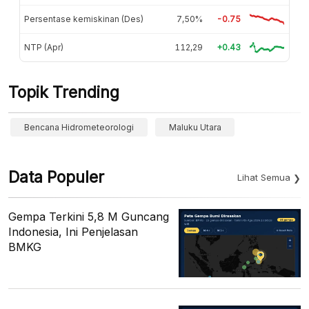
Persentase kemiskinan (Des)
7,50%
-0.75
NTP (Apr)
112,29
+0.43
Topik Trending
Bencana Hidrometeorologi
Maluku Utara
Data Populer
Lihat Semua
Gempa Terkini 5,8 M Guncang
Indonesia, Ini Penjelasan
BMKG