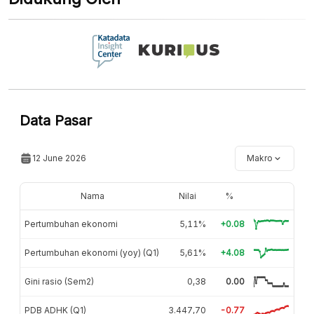
Data Pasar
12 June 2026
Makro
Nama
Nilai
%
Pertumbuhan ekonomi
5,11%
+0.08
Pertumbuhan ekonomi (yoy) (Q1)
5,61%
+4.08
Gini rasio (Sem2)
0,38
0.00
PDB ADHK (Q1)
3.447,70
-0.77