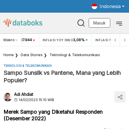
Indonesia
Masuk
Makro
17.944
3,08%
UKAR USD/IDR
INFLASI YOY (MEI)
INFLASI MOM (MEI)
Home
Data Stories
Teknologi & Telekomunikasi
TEKNOLOGI & TELEKOMUNIKASI
Sampo Sunsilk vs Pantene, Mana yang Lebih
Populer?
Adi Ahdiat
14/02/2023 15:10 WIB
Merek Sampo yang Diketahui Responden
(Desember 2022)