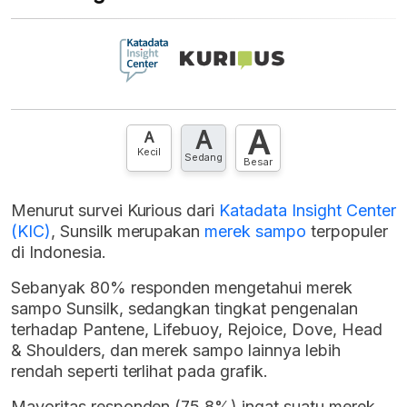
A
A
A
Kecil
Sedang
Besar
Menurut survei Kurious dari
Katadata Insight Center
(KIC)
, Sunsilk merupakan
merek
sampo
terpopuler
di Indonesia.
Sebanyak 80% responden mengetahui merek
sampo Sunsilk, sedangkan tingkat pengenalan
terhadap Pantene, Lifebuoy, Rejoice, Dove, Head
& Shoulders, dan merek sampo lainnya lebih
rendah seperti terlihat pada grafik.
Mayoritas responden (75,8%) ingat suatu merek