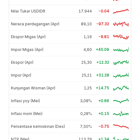
Nilai Tukar USDIDR
17.944
-0.04
Neraca perdagangan (Apr)
89,10
-97.32
Ekspor Migas (Apr)
1,16
-9.81
Impor Migas (Apr)
4,60
+45.09
Ekspor (Apr)
25,30
+12.32
Impor (Apr)
25,21
+31.28
Kunjungan Wisman (Apr)
1,25
+14.75
Inflasi yoy (Mei)
3,08%
+0.66
Inflasi mom (Mei)
0,28%
+0.15
Persentase kemiskinan (Des)
7,50%
-0.75
NTP (Mei)
113,79
+1.34