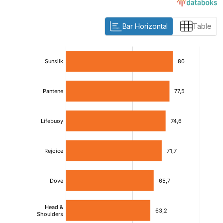
Bar Horizontal
Table
:
:
[/]
[/]
[bold]
[bold]