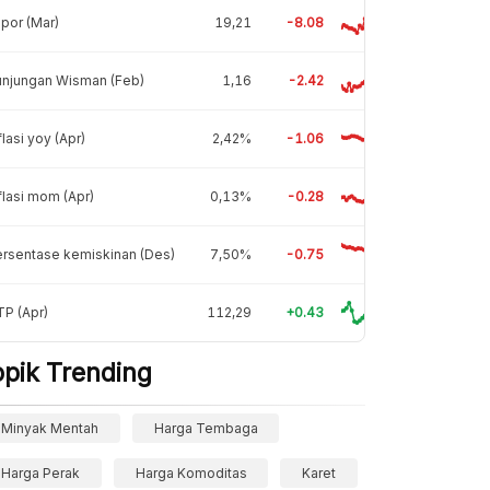
por (Mar)
19,21
-8.08
unjungan Wisman (Feb)
1,16
-2.42
flasi yoy (Apr)
2,42%
-1.06
flasi mom (Apr)
0,13%
-0.28
rsentase kemiskinan (Des)
7,50%
-0.75
P (Apr)
112,29
+0.43
opik Trending
Minyak Mentah
Harga Tembaga
Harga Perak
Harga Komoditas
Karet