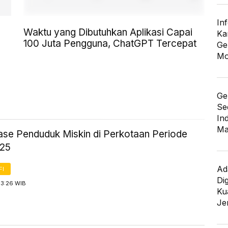
In
Waktu yang Dibutuhkan Aplikasi Capai
Ka
100 Juta Pengguna, ChatGPT Tercepat
Ge
Mo
Ge
Se
In
Ma
ase Penduduk Miskin di Perkotaan Periode
025
Ad
FI
Di
13:26 WIB
Kua
Je