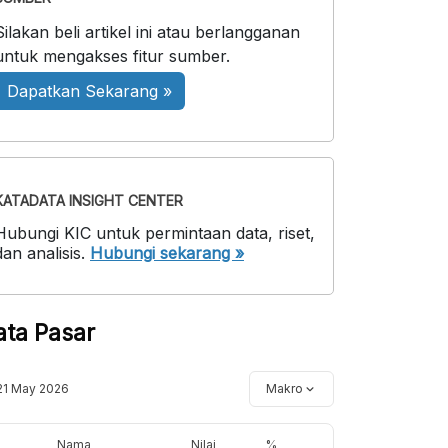
Silakan beli artikel ini atau berlangganan
untuk mengakses fitur sumber.
Dapatkan Sekarang »
KATADATA INSIGHT CENTER
Hubungi KIC untuk permintaan data, riset,
dan analisis.
Hubungi sekarang »
ata Pasar
21 May 2026
Makro
Nama
Nilai
%