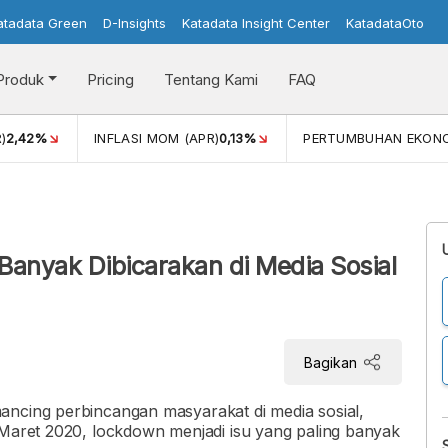
atadata Green
D-Insights
Katadata Insight Center
KatadataOto
Produk
Pricing
Tentang Kami
FAQ
)
2,42%
INFLASI MOM (APR)
0,13%
PERTUMBUHAN EKON
i
Banyak Dibicarakan di Media Sosial
Bagikan
ancing perbincangan masyarakat di media sosial,
 Maret 2020, lockdown menjadi isu yang paling banyak