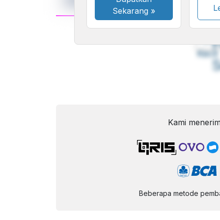
Le
Sekarang
»
A
Font
F
Kecil
Kami menerim
Beberapa metode pembay