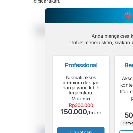
dibicarakan.
Anda mengakses 
Untuk meneruskan, silakan b
Professional
Be
Nikmati akses
Akse
premium dengan
konte
harga yang lebih
fitur 
terjangkau.
Mulai dari
Rp300.000
150.000
/bulan
50
Hanya
Dapatkan