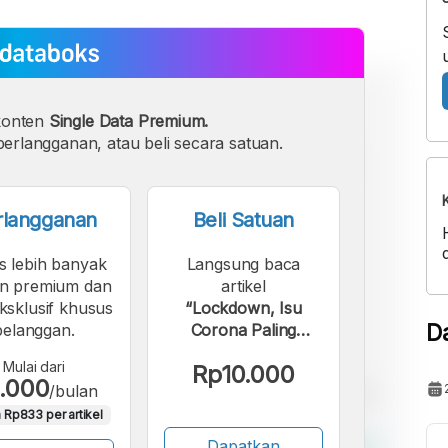
konten
Single Data Premium.
erlangganan, atau beli secara satuan.
rlangganan
Beli Satuan
s lebih banyak
Langsung baca
n premium dan
artikel
eksklusif khusus
“Lockdown, Isu
D
pelanggan.
Corona Paling
Banyak Dibicarakan
Mulai dari
Rp10.000
di Media Sosial
.000
/bulan
Indonesia”.
 Rp833 per artikel
Dapatkan