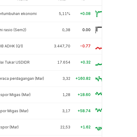
ertumbuhan ekonomi
5,11%
+0.08
ni rasio (Sem2)
0,38
0.00
DB ADHK (Q1)
3.447,70
-0.77
lai Tukar USDIDR
17.654
+0.32
eraca perdagangan (Mar)
3,32
+160.82
spor Migas (Mar)
1,28
+18.60
por Migas (Mar)
3,17
+58.74
spor (Mar)
22,53
+1.62