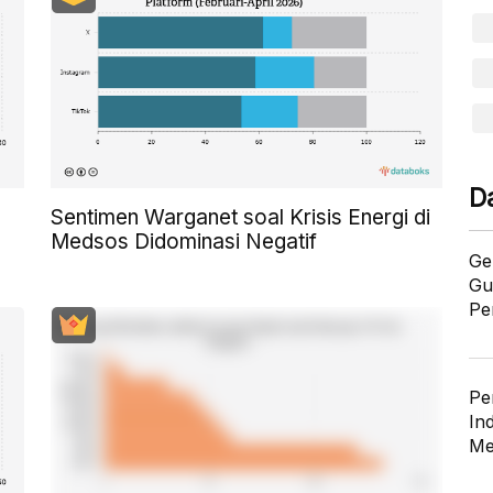
D
I
Sentimen Warganet soal Krisis Energi di
Medsos Didominasi Negatif
Ge
Gu
Pe
Pe
In
Me