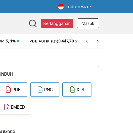
Indonesia
Berlangganan
Masuk
OMI
5,11%
PDB ADHK (Q1)
3.447,70
GINI RASIO (SEM2)
0,38
UNDUH
PDF
PNG
XLS
EMBED
SUMBER