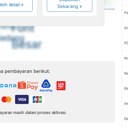
bih detail »
Sekarang
»
P
A
A
ont
Font
Gi
Sedang
Besar
P
Ni
a pembayaran berikut:
N
Ek
Im
aran masih dalam proses aktivasi.
Ek