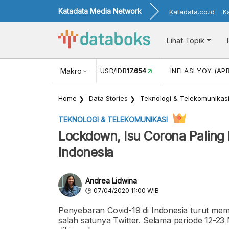
Katadata Media Network
Katadata.co.id
K
Lihat Topik
 (FEB)
1,16
NILAI TUKAR USD/IDR
Makro
17.654
INFLASI YOY (APR
Home
Data Stories
Teknologi & Telekomunikas
TEKNOLOGI & TELEKOMUNIKASI
Lockdown, Isu Corona Paling 
Indonesia
Andrea Lidwina
07/04/2020 11:00 WIB
Penyebaran Covid-19 di Indonesia turut mem
salah satunya Twitter. Selama periode 12-23