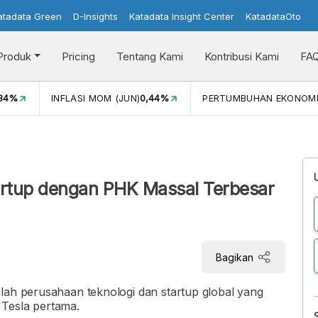
atadata Green
D-Insights
Katadata Insight Center
KatadataOto
Produk
Pricing
Tentang Kami
Kontribusi Kami
FA
,34%
INFLASI MOM (JUN)
0,44%
PERTUMBUHAN EKONOM
i
artup dengan PHK Massal Terbesar
Bagikan
lah perusahaan teknologi dan startup global yang
 Tesla pertama.