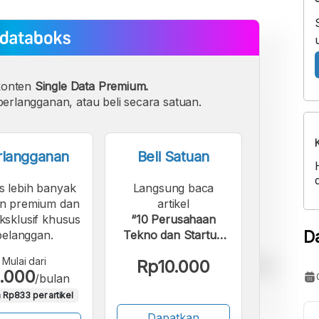
konten
Single Data Premium.
erlangganan, atau beli secara satuan.
rlangganan
Beli Satuan
s lebih banyak
Langsung baca
n premium dan
artikel
eksklusif khusus
“10 Perusahaan
D
pelanggan.
Tekno dan Startup
dengan PHK Massal
Mulai dari
Rp10.000
Terbesar 2024”.
.000
/bulan
 Rp833 per artikel
Dapatkan