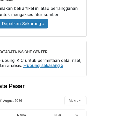
Silakan beli artikel ini atau berlangganan
untuk mengakses fitur sumber.
Dapatkan Sekarang »
KATADATA INSIGHT CENTER
Hubungi KIC untuk permintaan data, riset,
dan analisis.
Hubungi sekarang »
ata Pasar
01 August 2026
Makro
Nama
Nilai
%