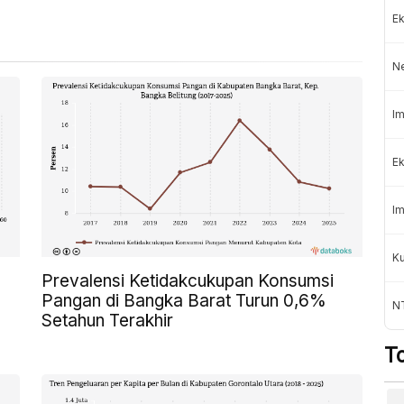
Ek
N
Im
Ek
Im
K
Prevalensi Ketidakcukupan Konsumsi
Pangan di Bangka Barat Turun 0,6%
NT
Setahun Terakhir
T