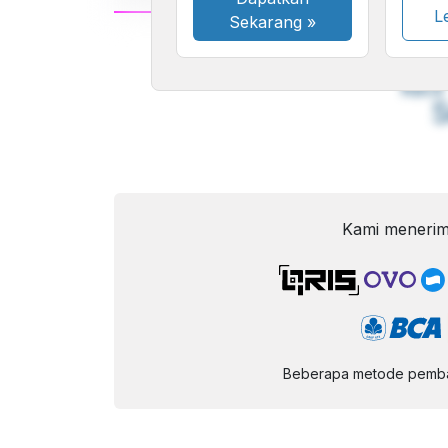
Le
Sekarang
»
A
Font
F
Kecil
Kami menerim
Beberapa metode pembay