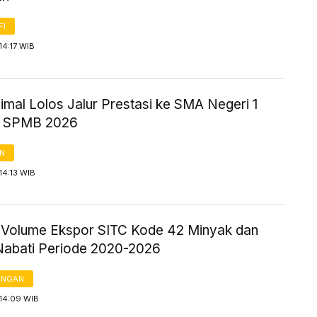
FI
14:17 WIB
nimal Lolos Jalur Prestasi ke SMA Negeri 1
a SPMB 2026
AN
14:13 WIB
ik Volume Ekspor SITC Kode 42 Minyak dan
abati Periode 2020-2026
ANGAN
 14:09 WIB