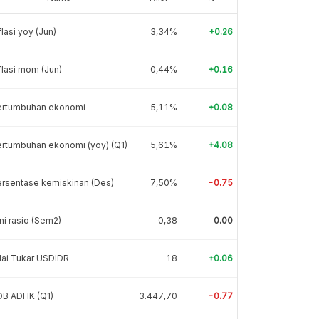
flasi yoy (Jun)
3,34%
+0.26
flasi mom (Jun)
0,44%
+0.16
ertumbuhan ekonomi
5,11%
+0.08
rtumbuhan ekonomi (yoy) (Q1)
5,61%
+4.08
rsentase kemiskinan (Des)
7,50%
-0.75
ni rasio (Sem2)
0,38
0.00
lai Tukar USDIDR
18
+0.06
DB ADHK (Q1)
3.447,70
-0.77