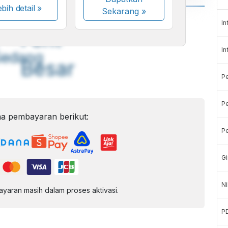
bih detail »
Sekarang
»
A
A
In
ont
Font
In
Sedang
Besar
P
Pe
a pembayaran berikut:
Pe
Gi
Ni
aran masih dalam proses aktivasi.
P