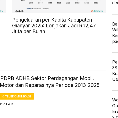
de
Pengeluaran per Kapita Kabupaten
Ba
Gianyar 2025: Lonjakan Jadi Rp2,47
Wi
Juta per Bulan
Ke
pa
Pe
38
Ku
ik PDRB ADHB Sektor Perdagangan Mobil,
Ut
Motor dan Reparasinya Periode 2013-2025
I & TELEKOMUNIKASI
Wa
14:41 WIB
Gu
Er
20