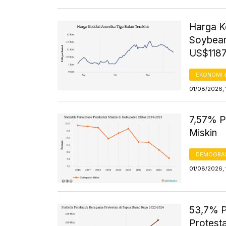
Harga K
Soybean
US$1187.
EKONOMI 
01/08/2026, 
7,57% P
Miskin
DEMOGRA
01/08/2026, 
53,7% P
Protest