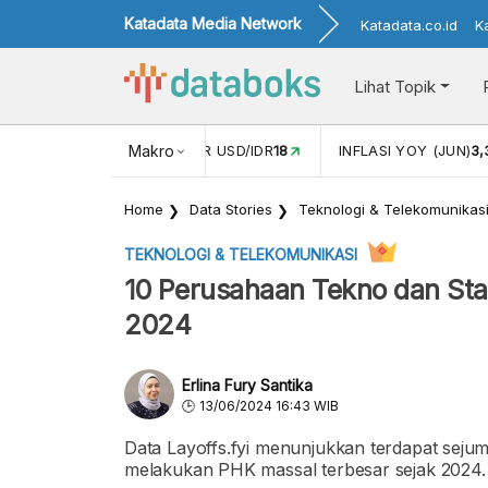
Katadata Media Network
Katadata.co.id
K
Lihat Topik
 (MEI)
1,38
NILAI TUKAR USD/IDR
Makro
18
INFLASI YOY (JUN)
3
Home
Data Stories
Teknologi & Telekomunikas
TEKNOLOGI & TELEKOMUNIKASI
10 Perusahaan Tekno dan St
2024
Erlina Fury Santika
13/06/2024 16:43 WIB
Data Layoffs.fyi menunjukkan terdapat sejum
melakukan PHK massal terbesar sejak 2024.