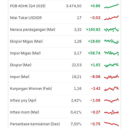
PDB ADHK (Q4 2025)
3.474,50
+0.86
Nilai Tukar USDIDR
17
-0.03
Neraca perdagangan (Mar)
3,32
+160.82
Ekspor Migas (Mar)
1,28
+18.60
Impor Migas (Mar)
3,17
+58.74
Ekspor (Mar)
22,53
+1.62
Impor (Mar)
19,21
-8.08
Kunjungan Wisman (Feb)
1,16
-2.42
Inflasi yoy (Apr)
2,42%
-1.06
Inflasi mom (Mar)
0,41%
-0.27
Persentase kemiskinan (Des)
7,50%
-0.75