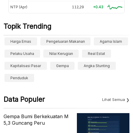
NTP (Apr)
112,29
+0.43
Topik Trending
Harga Emas
Pengeluaran Makanan
Agama Islam
Pelaku Usaha
Nilai Kerugian
Real Estat
Kapitalisasi Pasar
Gempa
Angka Stunting
Penduduk
Data Populer
Lihat Semua
Gempa Bumi Berkekuatan M
5,3 Guncang Peru