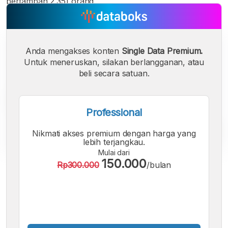
bertambah 2.351 orang.
Anda mengakses konten
Single Data Premium.
Untuk meneruskan, silakan berlangganan, atau
beli secara satuan.
Professional
Nikmati akses premium dengan harga yang
lebih terjangkau.
Mulai dari
150.000
Rp300.000
/bulan
A
A
A
Font
Font
Font
Kecil
Sedang
Besar