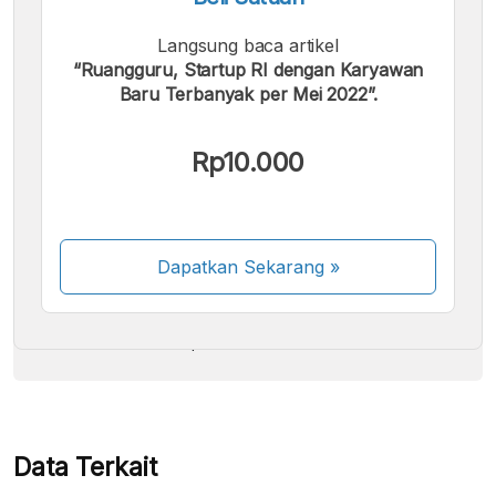
Langsung baca artikel
“Ruangguru, Startup RI dengan Karyawan
Baru Terbanyak per Mei 2022”.
Kami menerima pembayaran berikut:
Rp10.000
Dapatkan Sekarang
»
Beberapa metode pembayaran masih dalam
proses aktivasi.
Data Terkait