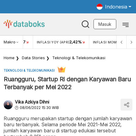
Indonesia
Masuk
Makro
17
2,42%
0,4
KAR USD/IDR
INFLASI YOY (APR)
INFLASI MOM (MAR)
Home
Data Stories
Teknologi & Telekomunikasi
TEKNOLOGI & TELEKOMUNIKASI
Ruangguru, Startup RI dengan Karyawan Baru
Terbanyak per Mei 2022
Vika Azkiya Dihni
08/06/2022 15:30 WIB
Ruangguru merupakan startup dengan jumlah karyawan
baru terbanyak. Selama periode Mei 2021-Mei 2022,
jumlah karyawan baru di startup edukasi tersebut