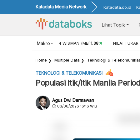
Katadata Media Network
Katadata.co.id
K
Lihat Topik
 (MEI)
1,38
NILAI TUKAR USD/IDR
Makro
17.979
INFLASI YOY (JU
Home
Multiple Data
Teknologi & Telekomunikas
TEKNOLOGI & TELEKOMUNIKASI
Populasi Itik/Itik Manila Per
Agus Dwi Darmawan
03/06/2026 16:16 WIB