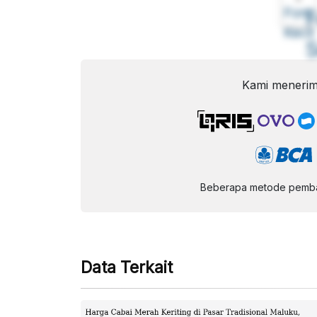
Font
F
Kecil
Kami menerim
Beberapa metode pembay
Data Terkait