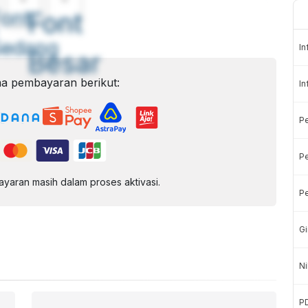
ont
Font
Sedang
In
Besar
a pembayaran berikut:
In
P
Pe
aran masih dalam proses aktivasi.
Pe
Gi
Ni
P