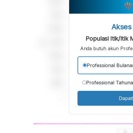
Akse
Populasi Itik/Iti
Anda butuh akun Profes
Professional Bulana
Professional Tahun
Dapat
A