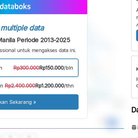
s
multiple data
k Manila Periode 2013-2025
sional untuk mengakses data ini.
n
Rp300.000
Rp150.000
/bln
an
Rp2.400.000
Rp1.200.000
/thn
kan Sekarang
»
D
A
A