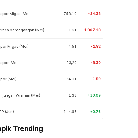
spor Migas (Mei)
758,10
-34.38
eraca perdagangan (Mei)
-1,61
-1,907.18
por Migas (Mei)
4,51
-1.82
spor (Mei)
23,20
-8.30
por (Mei)
24,81
-1.59
unjungan Wisman (Mei)
1,38
+10.69
P (Jun)
114,65
+0.76
opik Trending