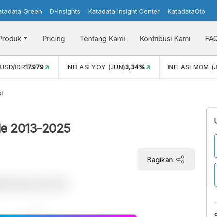
atadata Green
D-Insights
Katadata Insight Center
KatadataOto
Produk
Pricing
Tentang Kami
Kontribusi Kami
FA
N)
3,34%
INFLASI MOM (JUN)
0,44%
PERTUMBUHAN EKO
i
iode 2013-2025
Bagikan