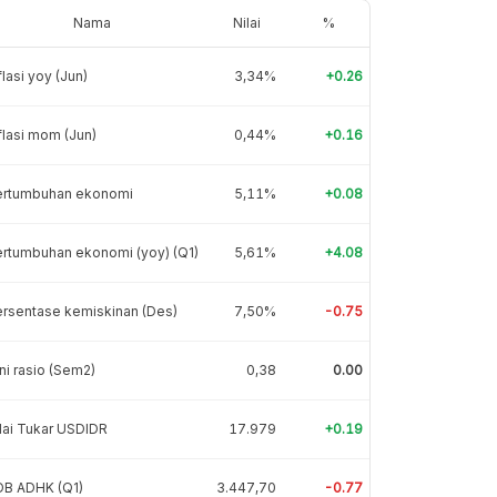
Nama
Nilai
%
flasi yoy (Jun)
3,34%
+0.26
flasi mom (Jun)
0,44%
+0.16
ertumbuhan ekonomi
5,11%
+0.08
rtumbuhan ekonomi (yoy) (Q1)
5,61%
+4.08
rsentase kemiskinan (Des)
7,50%
-0.75
ni rasio (Sem2)
0,38
0.00
lai Tukar USDIDR
17.979
+0.19
DB ADHK (Q1)
3.447,70
-0.77