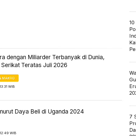
10
Po
In
Ka
Pe
a dengan Miliarder Terbanyak di Dunia,
Serikat Teratas Juli 2026
Wa
& MAKRO
Gu
Er
13:31 WIB
20
urut Daya Beli di Uganda 2024
7 
Pr
Da
12:49 WIB