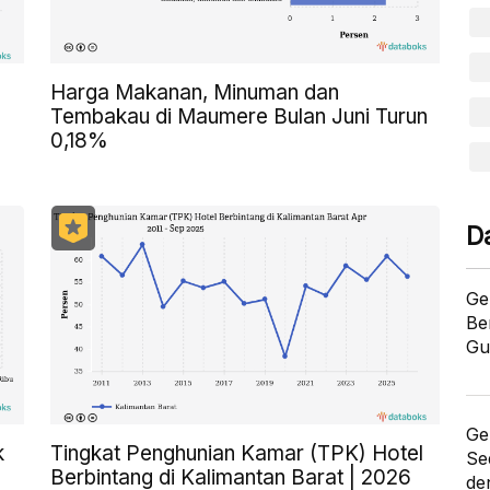
Harga Makanan, Minuman dan
Tembakau di Maumere Bulan Juni Turun
0,18%
D
Ge
Be
Gu
Ge
k
Tingkat Penghunian Kamar (TPK) Hotel
Se
Berbintang di Kalimantan Barat | 2026
de