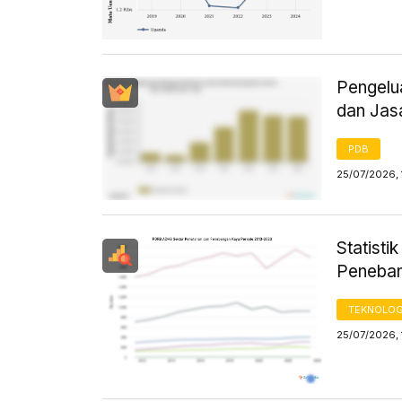
Pengelu
dan Jas
PDB
25/07/2026, 
Statist
Peneban
TEKNOLOG
25/07/2026, 