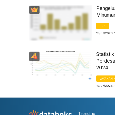
Pengelu
Minuman
PDB
19/07/2026, 
Statist
Perdesa
2024
LAYANAN 
19/07/2026, 
Trending