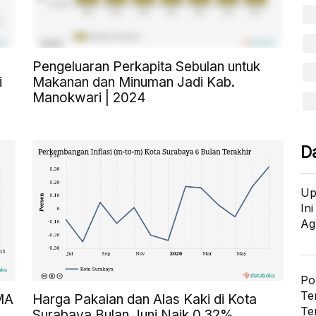
Pengeluaran Perkapita Sebulan untuk
i
Makanan dan Minuman Jadi Kab.
Manokwari | 2024
D
Up
In
Ag
Po
Te
SMA
Harga Pakaian dan Alas Kaki di Kota
Te
Surabaya Bulan Juni Naik 0,32%