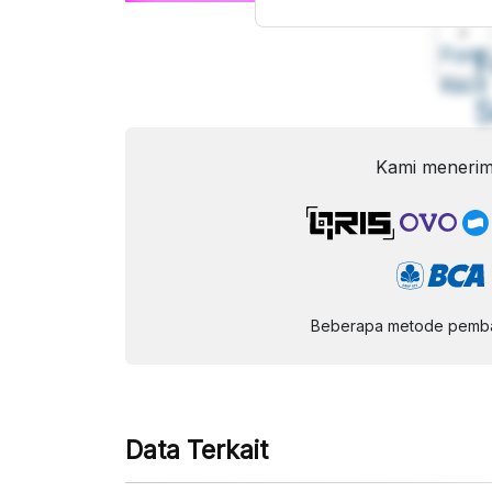
A
Font
F
Kecil
Kami menerim
Beberapa metode pembay
Data Terkait