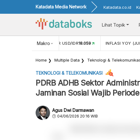
Katadata Media Network
Katadata.co.id
K
Lihat Topik
 (MEI)
1,38
NILAI TUKAR USD/IDR
Makro
18.059
INFLASI YOY (JU
Home
Multiple Data
Teknologi & Telekomunikas
TEKNOLOGI & TELEKOMUNIKASI
PDRB ADHB Sektor Administr
Jaminan Sosial Wajib Period
Agus Dwi Darmawan
04/06/2026 20:16 WIB