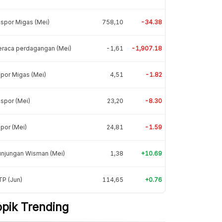
spor Migas (Mei)
758,10
-34.38
eraca perdagangan (Mei)
-1,61
-1,907.18
por Migas (Mei)
4,51
-1.82
spor (Mei)
23,20
-8.30
por (Mei)
24,81
-1.59
unjungan Wisman (Mei)
1,38
+10.69
P (Jun)
114,65
+0.76
opik Trending