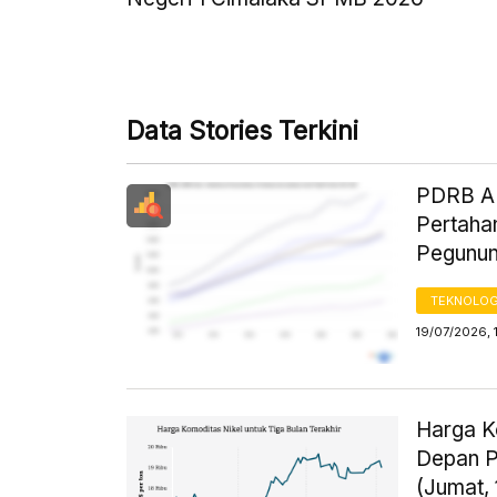
Data Stories Terkini
PDRB AD
Pertaha
Pegunun
TEKNOLOG
19/07/2026, 
Harga K
Depan P
(Jumat, 