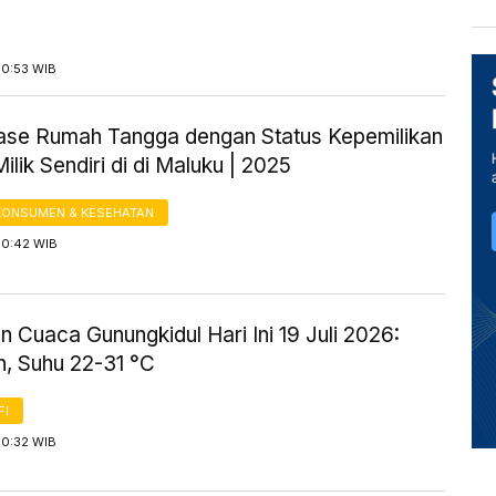
10:53 WIB
ase Rumah Tangga dengan Status Kepemilikan
lik Sendiri di di Maluku | 2025
KONSUMEN & KESEHATAN
10:42 WIB
n Cuaca Gunungkidul Hari Ini 19 Juli 2026:
, Suhu 22-31 °C
FI
10:32 WIB