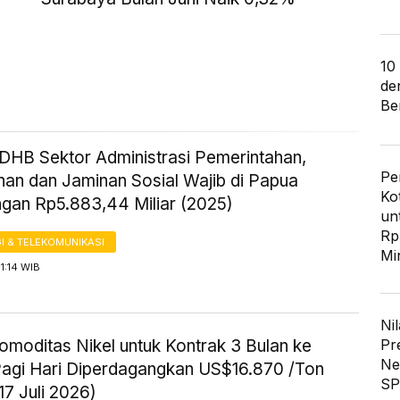
10
de
Ber
HB Sektor Administrasi Pemerintahan,
Pe
nan dan Jaminan Sosial Wajib di Papua
Ko
gan Rp5.883,44 Miliar (2025)
un
Rp
I & TELEKOMUNIKASI
Mi
11:14 WIB
Nil
Pr
omoditas Nikel untuk Kontrak 3 Bulan ke
Ne
agi Hari Diperdagangkan US$16.870 /Ton
SP
17 Juli 2026)