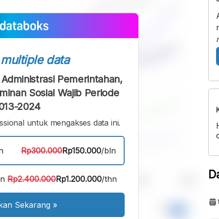
s
multiple data
dministrasi Pemerintahan,
inan Sosial Wajib Periode
013-2024
sional untuk mengakses data ini.
n
Rp300.000
Rp150.000
/bln
D
an
Rp2.400.000
Rp1.200.000
/thn
kan Sekarang
»