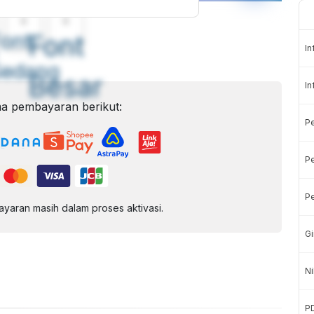
A
A
ont
Font
In
Sedang
Besar
In
a pembayaran berikut:
P
Pe
Pe
aran masih dalam proses aktivasi.
Gi
Ni
P