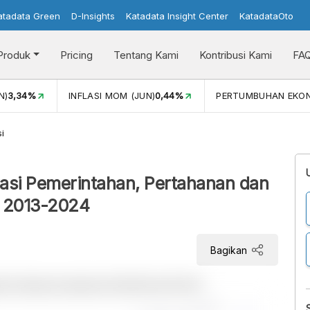
atadata Green
D-Insights
Katadata Insight Center
KatadataOto
Produk
Pricing
Tentang Kami
Kontribusi Kami
FA
N)
3,34%
INFLASI MOM (JUN)
0,44%
PERTUMBUHAN EKO
i
asi Pemerintahan, Pertahanan dan
e 2013-2024
Bagikan