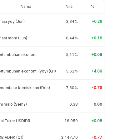
Nama
Nilai
%
flasi yoy (Jun)
3,34%
+0.26
flasi mom (Jun)
0,44%
+0.16
ertumbuhan ekonomi
5,11%
+0.08
rtumbuhan ekonomi (yoy) (Q1)
5,61%
+4.08
rsentase kemiskinan (Des)
7,50%
-0.75
ni rasio (Sem2)
0,38
0.00
lai Tukar USDIDR
18.059
+0.08
DB ADHK (Q1)
3.447,70
-0.77