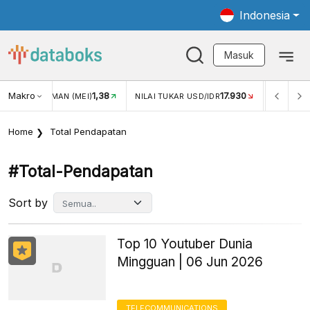
Indonesia
Masuk
8
Makro
17.930
2,88%
NILAI TUKAR USD/IDR
INFLASI YOY (JUL)
INF
Home
Total Pendapatan
#total-Pendapatan
Sort by
Top 10 Youtuber Dunia
Mingguan | 06 Jun 2026
TELECOMMUNICATIONS