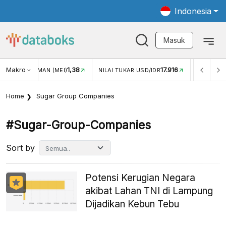
Indonesia
Masuk
Makro
1,38
17.916
JUNGAN WISMAN (MEI)
NILAI TUKAR USD/IDR
INFLASI Y
Home
Sugar Group Companies
#sugar-Group-Companies
Sort by
Potensi Kerugian Negara
akibat Lahan TNI di Lampung
Dijadikan Kebun Tebu